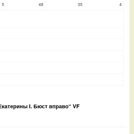
5
48
35
4
Екатерины I. Бюст вправо“ VF