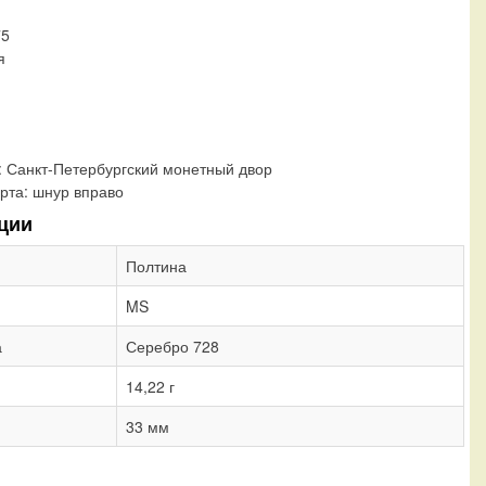
75
я
:
Санкт-Петербургский монетный двор
рта:
шнур вправо
ции
Полтина
MS
а
Серебро 728
14,22 г
33 мм