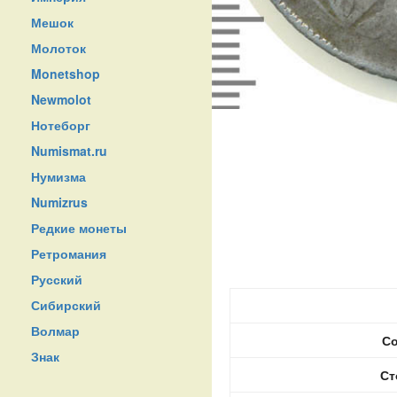
Мешок
Молоток
Monetshop
Newmolot
Нотеборг
Numismat.ru
Нумизма
Numizrus
Редкие монеты
Ретромания
Русский
Сибирский
Волмар
Со
Знак
Ст