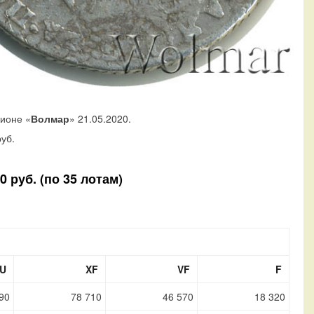
ционе «
Волмар
» 21.05.2020.
уб.
 руб. (по 35 лотам)
U
XF
VF
F
90
78 710
46 570
18 320