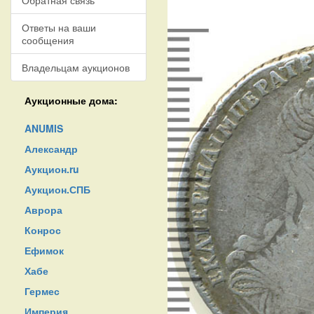
Обратная связь
Ответы на ваши
сообщения
Владельцам аукционов
Аукционные дома:
ANUMIS
Александр
Аукцион.ru
Аукцион.СПБ
Аврора
Конрос
Ефимок
Хабе
Гермес
Империя