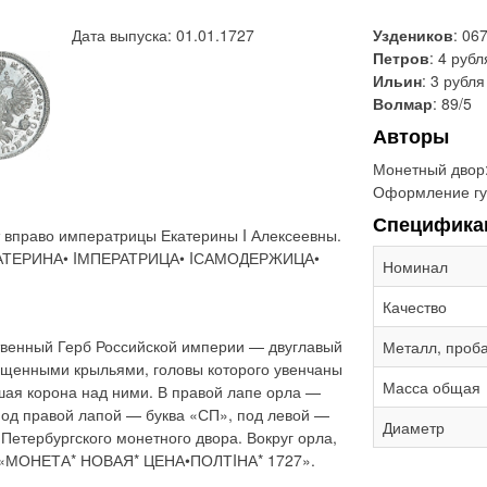
Дата выпуска: 01.01.1727
Уздеников
: 06
Петров
: 4 рубл
Ильин
: 3 рубля
Волмар
: 89/5
Авторы
Монетный двор
Оформление гу
Специфика
 вправо императрицы Екатерины I Алексеевны.
«ЕКАТЕРИНА• IМПЕРАТРИЦА• IСАМОДЕРЖИЦА•
Номинал
Качество
твенный Герб Российской империи — двуглавый
Металл, проб
ущенными крыльями, головы которого увенчаны
Масса общая
шая корона над ними. В правой лапе орла —
Под правой лапой — буква «СП», под левой —
Диаметр
-Петербургского монетного двора. Вокруг орла,
: «МОНЕТА* НОВАЯ* ЦЕНА•ПОЛТIНА* 1727».