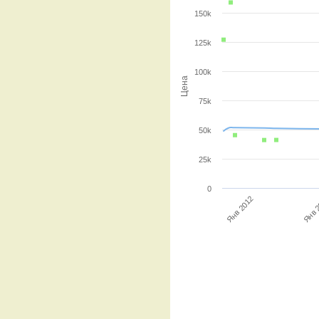
150k
125k
100k
Цена
75k
50k
25k
0
Янв 2012
Янв 