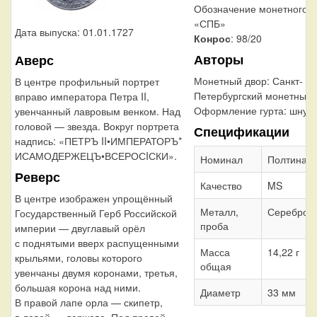
Обозначение монетного д
«СПБ»
Дата выпуска: 01.01.1727
Конрос
: 98/20
Авторы
Аверс
Монетный двор:
Санкт-
В центре профильный портрет
Петербургский монетный 
вправо императора Петра II,
Оформление гурта:
шнур 
увенчанный лавровым венком. Над
головой — звезда. Вокруг портрета
Спецификации
надпись: «ПЕТРЪ II•ИМПЕРАТОРЪ*
ИСАМОДЕРЖЕЦЪ•ВСЕРОСIСКИ».
Номинал
Полтина
Реверс
Качество
MS
В центре изображен упрощённый
Металл,
Серебро 
Государственный Герб Российской
проба
империи — двуглавый орёл
с поднятыми вверх распущенными
Масса
14,22 г
крыльями, головы которого
общая
увенчаны двумя коронами, третья,
большая корона над ними.
Диаметр
33 мм
В правой лапе орла — скипетр,
в левой — держава. Под правой