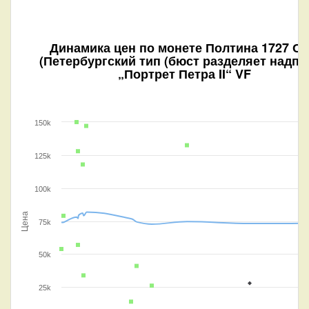
Динамика цен по монете
Полтина 1727 С
(Петербургский тип (бюст разделяет надпи
„Портрет Петра II“ VF
150k
125k
100k
Цена
75k
50k
25k