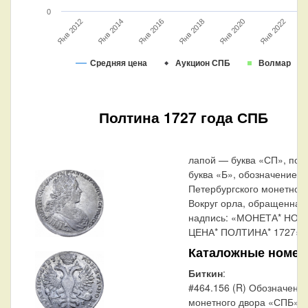
0
Ян
Янв 2014
Янв 2016
Янв 2018
Янв 2020
Янв 2012
Янв 2022
Средняя цена
Аукцион СПБ
Волмар
Полтина 1727 года СПБ
лапой — буква «СП», под
буква «Б», обозначение С
Петербургского монетного
Вокруг орла, обращенная 
надпись: «МОНЕТА* НОВ
ЦЕНА* ПОЛТИНА* 1727».
Каталожные номер
Биткин
:
#464.156 (R) Обозначени
монетного двора «СПБ»—