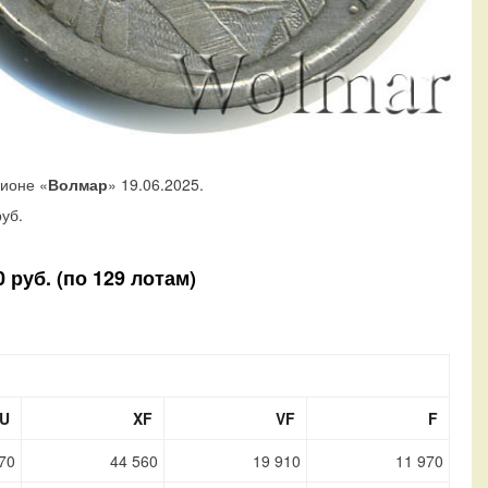
ционе «
Волмар
» 19.06.2025.
уб.
 руб. (по 129 лотам)
U
XF
VF
F
70
44 560
19 910
11 970