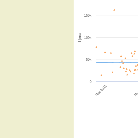
150k
Цена
100k
50k
0
Янв 2010
Ян