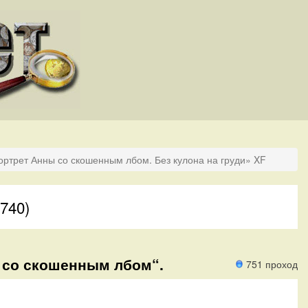
ортрет Анны со скошенным лбом. Без кулона на груди» XF
740)
ны со скошенным лбом“.
751 проход