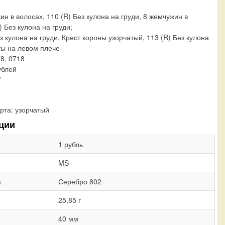
ин в волосах, 110 (R) Без кулона на груди, 8 жемчужин в
) Без кулона на груди;
з кулона на груди, Крест короны узорчатый, 113 (R) Без кулона
ты на левом плече
78, 0718
ублей
7
рта:
узорчатый
ции
1 рубль
MS
а
Серебро 802
25,85 г
40 мм