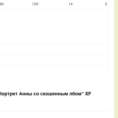
86
129
14
2
) „Портрет Анны со скошенным лбом“ XF