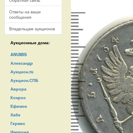
Обратная связь
Ответы на ваши
сообщения
Владельцам аукционов
Аукционные дома:
ANUMIS
Александр
Аукцион.ru
Аукцион.СПБ
Аврора
Конрос
Ефимок
Хабе
Гермес
Империя