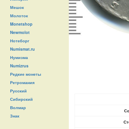
Мешок
Молоток
Monetshop
Newmolot
Нотеборг
Numismat.ru
Нумизма
Numizrus
Редкие монеты
Ретромания
Русский
Сибирский
Волмар
Со
Знак
Ст