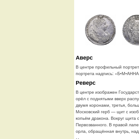
Аверс
В центре профильный портрет
портрета надпись: «Б•М•АН
Реверс
В центре изображен Государс
орёл с поднятыми вверх расп
двумя коронами, третья, боль
Московский герб — щит с изо
копьём дракона. Вокруг щита 
Первозванного. В правой лапе
орла, обращённая внутрь, на