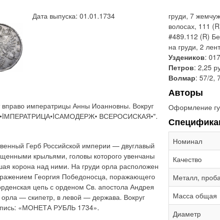
Дата выпуска: 01.01.1734
груди, 7 жемчуж
волосах, 111 (R
#489.112 (R) Бе
на груди, 2 лен
Уздеников
: 01
Петров
: 2,25 р
Волмар
: 57/2, 
Авторы
 вправо императрицы Анны Иоанновны. Вокруг
Оформление гу
НА•IМПЕРАТРИЦА•IСАМОДЕРЖ• ВСЕРОСИСКАЯ•".
Специфика
Номинал
твенный Герб Российской империи — двуглавый
ущенными крыльями, головы которого увенчаны
Качество
шая корона над ними. На груди орла расположен
бражением Георгия Победоносца, поражающего
Металл, проб
орденская цепь с орденом Св. апостола Андрея
Масса общая
 орла — скипетр, в левой — держава. Вокруг
дпись: «МОНЕТА РУБЛЬ 1734».
Диаметр