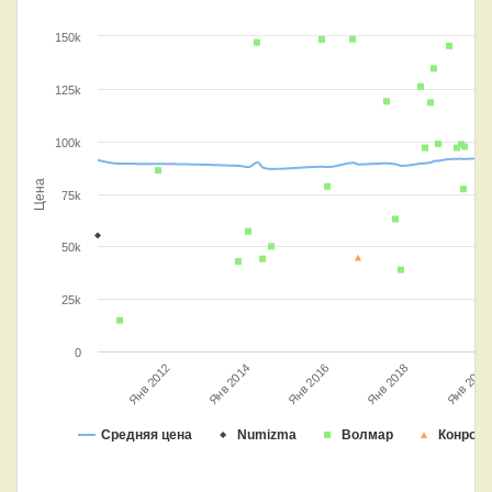
150k
125k
100k
Цена
75k
50k
25k
0
Янв 2016
Янв 2012
Янв 2018
Янв 2020
Янв 2014
Средняя цена
Numizma
Волмар
Конрос