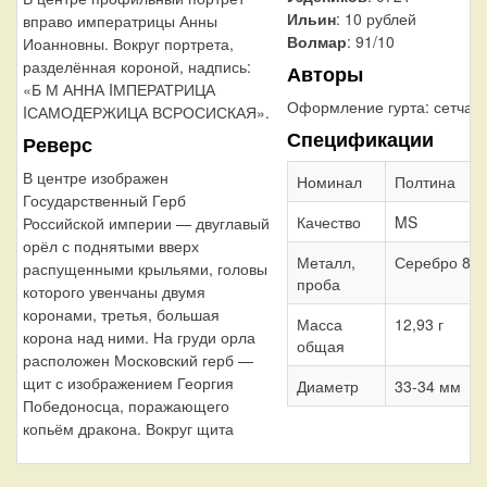
Ильин
: 10 рублей
вправо императрицы Анны
Волмар
: 91/10
Иоанновны. Вокруг портрета,
разделённая короной, надпись:
Авторы
«Б М АННА IМПЕРАТРИЦА
Оформление гурта:
сетчат
IСАМОДЕРЖИЦА ВСРОСИСКАЯ».
Спецификации
Реверс
В центре изображен
Номинал
Полтина
Государственный Герб
Качество
MS
Российской империи — двуглавый
орёл с поднятыми вверх
Металл,
Серебро 80
распущенными крыльями, головы
проба
которого увенчаны двумя
коронами, третья, большая
Масса
12,93 г
корона над ними. На груди орла
общая
расположен Московский герб —
щит с изображением Георгия
Диаметр
33-34 мм
Победоносца, поражающего
копьём дракона. Вокруг щита