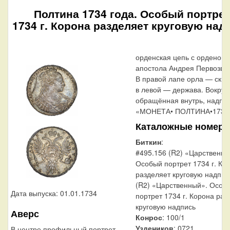
Полтина 1734 года. Особый портрет
1734 г. Корона разделяет круговую над
орденская цепь с орденом 
апостола Андрея Первозван
В правой лапе орла — скип
в левой — держава. Вокруг 
обращённая внутрь, надпис
«МОНЕТА• ПОЛТИНА•1734
Каталожные номера
Биткин
:
#495.156 (R2) «Царственны
Особый портрет 1734 г. Ко
разделяет круговую надпис
(R2) «Царственный». Особ
Дата выпуска: 01.01.1734
портрет 1734 г. Корона раз
круговую надпись
Аверс
Конрос
: 100/1
Уздеников
: 0721
В центре профильный портрет