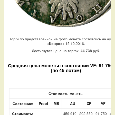
Торги по представленной на фото монете состоялись на аук
«
Конрос
» 15.10.2016.
Достигнутая цена на торгах:
44 738
руб.
Средняя цена монеты в состоянии VF: 91 750 
(по 45 лотам)
Стоимость монеты
Состояние:
Proof
MS
AU
XF
VF
Стоимость:
459 910
202 550
91 750
42