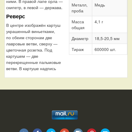
ними. В правой лапе орла —
Металл,
Медь
скипетр, в левой — держава.
проба
Реверс
Масса
4,1 г
В центре изображён картуш
общая
украшенный виньетками,
по обеим сторонам две
Диаметр
18,5-20,5 мм
лавровые ветви, сверху —
Тираж
600000 шт.
цветочная розетка. Под
картушем — две
перекрещенные пальмовые
ветви. В картуше надпись