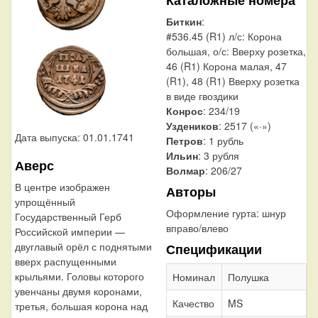
Биткин
:
#536.45 (R1) л/с: Корона
большая, о/с: Вверху розетка,
46 (R1) Корона малая, 47
(R1), 48 (R1) Вверху розетка
в виде гвоздики
Конрос
: 234/19
Уздеников
: 2517 («·»)
Дата выпуска: 01.01.1741
Петров
: 1 рубль
Ильин
: 3 рубля
Аверс
Волмар
: 206/27
В центре изображен
Авторы
упрощённый
Оформление гурта:
шнур
Государственный Герб
вправо/влево
Российской империи —
двуглавый орёл с поднятыми
Спецификации
вверх распущенными
крыльями. Головы которого
Номинал
Полушка
увенчаны двумя коронами,
Качество
MS
третья, большая корона над