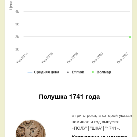
Цена
4k
3k
2k
1k
Янв 2016
Янв 2022
Янв 2018
Янв 2014
Янв 2020
Средняя цена
Efimok
Волмар
Полушка 1741 года
в три строки, в которой указан
номинал и год выпуска:
«ПОЛУ"│"ШКА"│"1741».
Каталожные номера