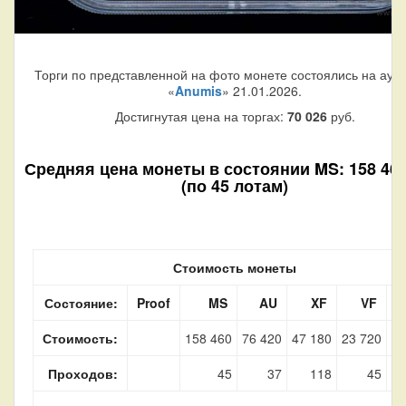
Торги по представленной на фото монете состоялись на аук
«
Anumis
» 21.01.2026.
Достигнутая цена на торгах:
70 026
руб.
Средняя цена монеты в состоянии MS: 158 460
(по 45 лотам)
Стоимость монеты
Состояние:
Proof
MS
AU
XF
VF
Стоимость:
158 460
76 420
47 180
23 720
16
Проходов:
45
37
118
45