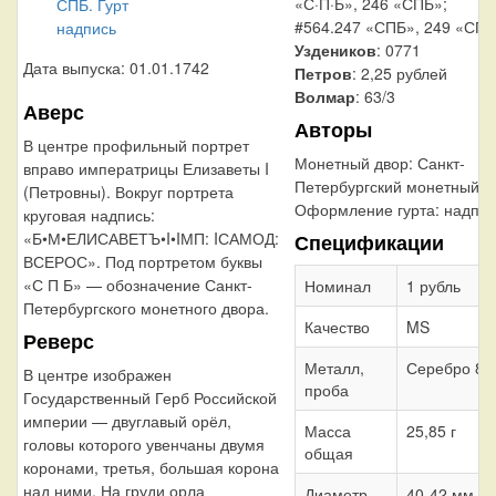
«С·П·Б», 246 «СПБ»;
#564.247 «СПБ», 249 «СПБ
Уздеников
: 0771
Дата выпуска: 01.01.1742
Петров
: 2,25 рублей
Волмар
: 63/3
Аверс
Авторы
В центре профильный портрет
Монетный двор:
Санкт-
вправо императрицы Елизаветы I
Петербургский монетный д
(Петровны). Вокруг портрета
Оформление гурта:
надпис
круговая надпись:
«Б•М•ЕЛИСАВЕТЪ•I•IМП: IСАМОД:
Спецификации
ВСЕРОС». Под портретом буквы
«С П Б» — обозначение Санкт-
Номинал
1 рубль
Петербургского монетного двора.
Качество
MS
Реверс
Металл,
Серебро 80
В центре изображен
проба
Государственный Герб Российской
империи — двуглавый орёл,
Масса
25,85 г
головы которого увенчаны двумя
общая
коронами, третья, большая корона
над ними. На груди орла
Диаметр
40-42 мм