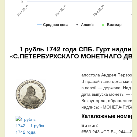
0
Янв 2020
Янв 2015
Янв 2010
Янв 
Средняя цена
Anumis
Волмар
1 рубль 1742 года СПБ. Гурт надпис
«С.ПЕТЕРБУРХСКАГО МОНЕТНАГО ДВО
апостола Андрея Первозва
В правой лапе орла скипет
в левой — держава. Над о
дата выпуска монеты — «1
Вокруг орла, обращенная в
надпись: «МОНЕТА•РУБЛЬ•
Каталожные номера
Биткин
:
#563.243 «СП·Б», 244—24