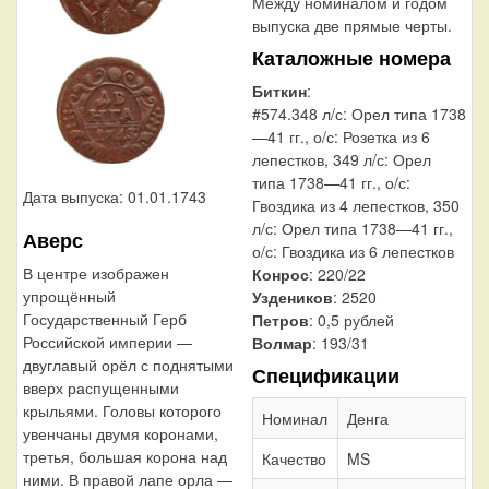
Между номиналом и годом
выпуска две прямые черты.
Каталожные номера
Биткин
:
#574.348 л/с: Орел типа 1738
—41 гг., о/с: Розетка из 6
лепестков, 349 л/с: Орел
типа 1738—41 гг., о/с:
Дата выпуска: 01.01.1743
Гвоздика из 4 лепестков, 350
л/с: Орел типа 1738—41 гг.,
Аверс
о/с: Гвоздика из 6 лепестков
В центре изображен
Конрос
: 220/22
упрощённый
Уздеников
: 2520
Государственный Герб
Петров
: 0,5 рублей
Российской империи —
Волмар
: 193/31
двуглавый орёл с поднятыми
Спецификации
вверх распущенными
крыльями. Головы которого
Номинал
Денга
увенчаны двумя коронами,
третья, большая корона над
Качество
MS
ними. В правой лапе орла —