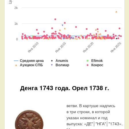
2k
1k
0
Янв 2025
Янв 2020
Янв 2015
Янв 2010
Средняя цена
Anumis
Efimok
Аукцион СПБ
Волмар
Конрос
Денга 1743 года. Орел 1738 г.
ветви. В картуше надпись
в три строки, в которой
указан номинал и год
выпуска: «ДЕ"│"НГА"│"1743».