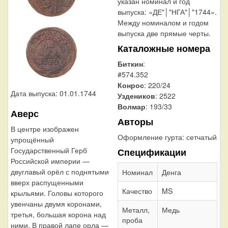
указан номинал и год
выпуска: «ДЕ"│"НГА"│"1744».
Между номиналом и годом
выпуска две прямые черты.
Каталожные номера
Биткин
:
#574.352
Конрос
: 220/24
Дата выпуска: 01.01.1744
Уздеников
: 2522
Волмар
: 193/33
Аверс
Авторы
В центре изображен
Оформление гурта:
сетчатый
упрощённый
Государственный Герб
Спецификации
Российской империи —
двуглавый орёл с поднятыми
Номинал
Денга
вверх распущенными
Качество
MS
крыльями. Головы которого
увенчаны двумя коронами,
Металл,
Медь
третья, большая корона над
проба
ними. В правой лапе орла —