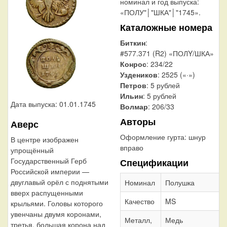
номинал и год выпуска:
«ПОЛУ"│"ШКА"│"1745».
Каталожные номера
Биткин
:
#577.371 (R2) «ПОЛY/ШКА»
Конрос
: 234/22
Уздеников
: 2525 («·»)
Петров
: 5 рублей
Ильин
: 5 рублей
Дата выпуска: 01.01.1745
Волмар
: 206/33
Авторы
Аверс
Оформление гурта:
шнур
В центре изображен
вправо
упрощённый
Государственный Герб
Спецификации
Российской империи —
двуглавый орёл с поднятыми
Номинал
Полушка
вверх распущенными
Качество
MS
крыльями. Головы которого
увенчаны двумя коронами,
Металл,
Медь
третья, большая корона над