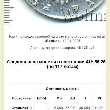
Торги по представленной на фото монете состоялись на аукц
«
Волмар
» 10.04.2025.
Достигнутая цена на торгах:
46 125
руб.
Средняя цена монеты в состоянии AU: 55 260 
(по 117 лотам)
Стоимость монеты
Состояние:
Proof
MS
AU
XF
VF
Стоимость:
112 680
55 260
38 650
21 930
5 