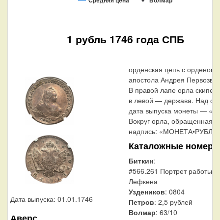
Средняя цена
Волмар
1 рубль 1746 года СПБ
орденская цепь с орденом 
апостола Андрея Первозван
В правой лапе орла скипетр
в левой — держава. Над ор
дата выпуска монеты — «17
Вокруг орла, обращенная в
надпись: «МОНЕТА•РУБЛЬ•
Каталожные номера
Биткин
:
#566.261 Портрет работы Т
Лефкена
Уздеников
: 0804
Дата выпуска: 01.01.1746
Петров
: 2,5 рублей
Волмар
: 63/10
Аверс