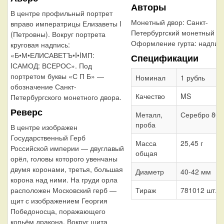
Авторы
В центре профильный портрет
Монетный двор:
Санкт-
вправо императрицы Елизаветы I
Петербургский монетный д
(Петровны). Вокруг портрета
Оформление гурта:
надпис
круговая надпись:
«Б•М•ЕЛИСАВЕТЪ•I•IМП:
Спецификации
IСАМОД: ВСЕРОС». Под
портретом буквы «С П Б» —
Номинал
1 рубль
обозначение Санкт-
Качество
MS
Петербургского монетного двора.
Реверс
Металл,
Серебро 802
проба
В центре изображен
Государственный Герб
Масса
25,45 г
Российской империи — двуглавый
общая
орёл, головы которого увенчаны
двумя коронами, третья, большая
Диаметр
40-42 мм
корона над ними. На груди орла
Тираж
781012 шт.
расположен Московский герб —
щит с изображением Георгия
Победоносца, поражающего
копьём дракона. Вокруг щита