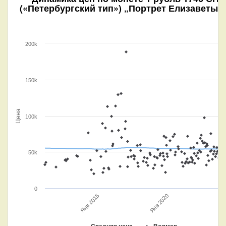
(«Петербургский тип») „Портрет Елизаветы“
200k
150k
Цена
100k
50k
0
Янв
Янв 2020
Янв 2015