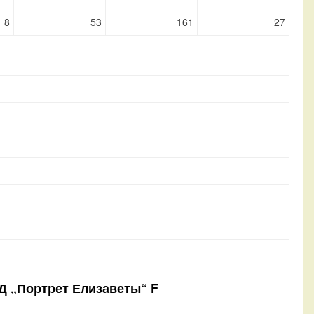
8
53
161
27
Д „Портрет Елизаветы“ F