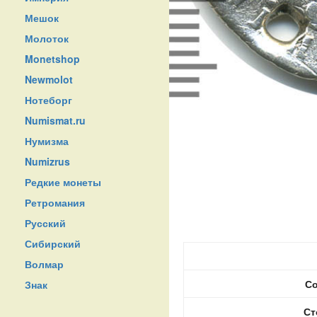
Мешок
Молоток
Monetshop
Newmolot
Нотеборг
Numismat.ru
Нумизма
Numizrus
Редкие монеты
Ретромания
Русский
Сибирский
Волмар
Со
Знак
Ст