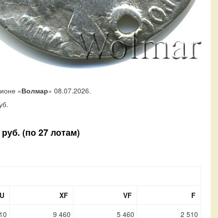
ционе «
Волмар
» 08.07.2026.
уб.
руб. (по 27 лотам)
U
XF
VF
F
10
9 460
5 460
2 510