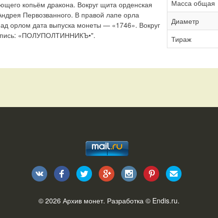
Масса общая
ющего копьём дракона. Вокруг щита орденская
Андрея Первозванного. В правой лапе орла
Диаметр
Над орлом дата выпуска монеты — «1746». Вокруг
адпись: «ПОЛУПОЛТИННИКЪ•".
Тираж
© 2026
Архив монет
. Разработка ©
Endis.ru
.