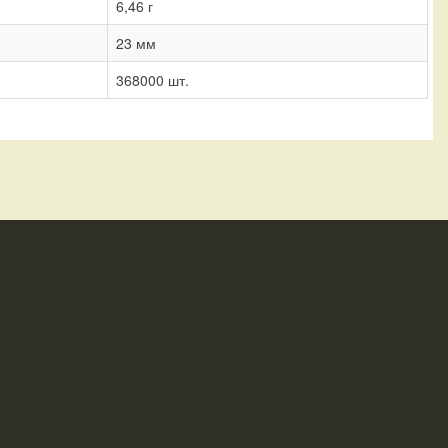
6,46 г
23 мм
368000 шт.