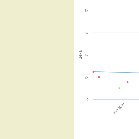
8k
6k
Цена
4k
2k
0
Янв 2010