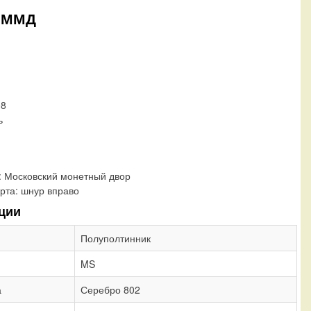
а ММД
08
ь
:
Московский монетный двор
рта:
шнур вправо
ции
Полуполтинник
MS
а
Серебро 802