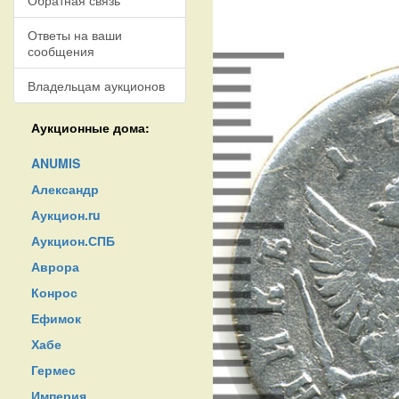
Обратная связь
Ответы на ваши
сообщения
Владельцам аукционов
Аукционные дома:
ANUMIS
Александр
Аукцион.ru
Аукцион.СПБ
Аврора
Конрос
Ефимок
Хабе
Гермес
Империя