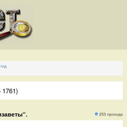
 год
 1761)
изаветы“.
253 прохода