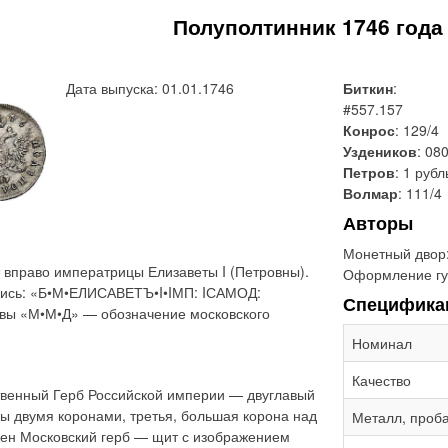
Полуполтинник 1746 год
Дата выпуска: 01.01.1746
Биткин
:
#557.157
Конрос
: 129/4
Уздеников
: 08
Петров
: 1 рубл
Волмар
: 111/4
Авторы
Монетный двор
 вправо императрицы Елизаветы I (Петровны).
Оформление гу
дпись: «Б•М•ЕЛИСАВЕТЪ•I•IМП: IСАМОД:
Специфика
вы «М•М•Д» — обозначение московского
Номинал
Качество
твенный Герб Российской империи — двуглавый
ны двумя коронами, третья, большая корона над
Металл, проб
жен Московский герб — щит с изображением