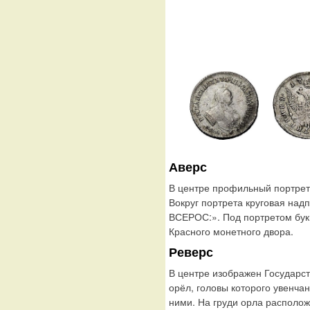
Аверс
В центре профильный портрет
Вокруг портрета круговая на
ВСЕРОС:». Под портретом бук
Красного монетного двора.
Реверс
В центре изображен Государс
орёл, головы которого увенча
ними. На груди орла располо