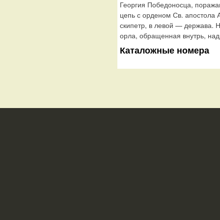
Георгия Победоносца, поража
цепь с орденом Св. апостола 
скипетр, в левой — держава. 
орла, обращенная внутрь, н
Каталожные номера