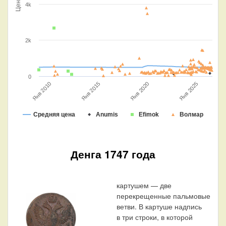
Цена
4k
2k
0
Янв 2020
Янв 2015
Янв 2010
Янв 2025
Средняя цена
Anumis
Efimok
Волмар
Денга 1747 года
картушем — две
перекрещенные пальмовые
ветви. В картуше надпись
в три строки, в которой