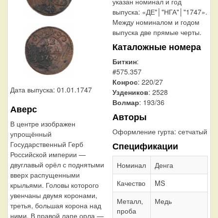
указан номинал и год
выпуска: «ДЕ"│"НГА"│"1747».
Между номиналом и годом
выпуска две прямые черты.
Каталожные номера
Биткин
:
#575.357
Конрос
: 220/27
Дата выпуска: 01.01.1747
Уздеников
: 2528
Волмар
: 193/36
Аверс
Авторы
В центре изображен
Оформление гурта:
сетчатый
упрощённый
Государственный Герб
Спецификации
Российской империи —
двуглавый орёл с поднятыми
Номинал
Денга
вверх распущенными
Качество
MS
крыльями. Головы которого
увенчаны двумя коронами,
Металл,
Медь
третья, большая корона над
проба
ними. В правой лапе орла —