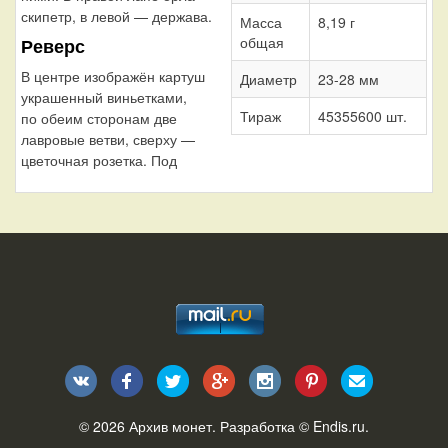
скипетр, в левой — держава.
Масса
8,19 г
общая
Реверс
В центре изображён картуш
Диаметр
23-28 мм
украшенный виньетками,
Тираж
45355600 шт.
по обеим сторонам две
лавровые ветви, сверху —
цветочная розетка. Под
© 2026
Архив монет
. Разработка ©
Endis.ru
.