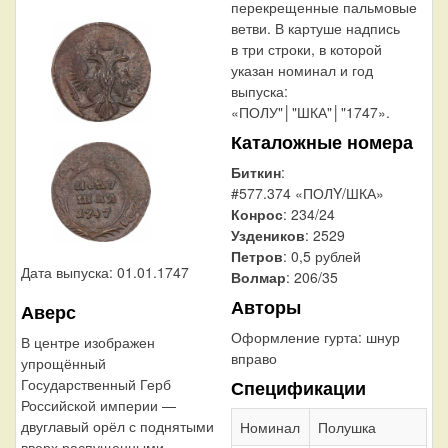
перекрещенные пальмовые
ветви. В картуше надпись
в три строки, в которой
указан номинал и год
выпуска:
«ПОЛУ"│"ШКА"│"1747».
Каталожные номера
Биткин
:
#577.374 «ПОЛY/ШКА»
Конрос
: 234/24
Уздеников
: 2529
Петров
: 0,5 рублей
Дата выпуска: 01.01.1747
Волмар
: 206/35
Авторы
Аверс
Оформление гурта:
шнур
В центре изображен
вправо
упрощённый
Государственный Герб
Спецификации
Российской империи —
двуглавый орёл с поднятыми
Номинал
Полушка
вверх распущенными