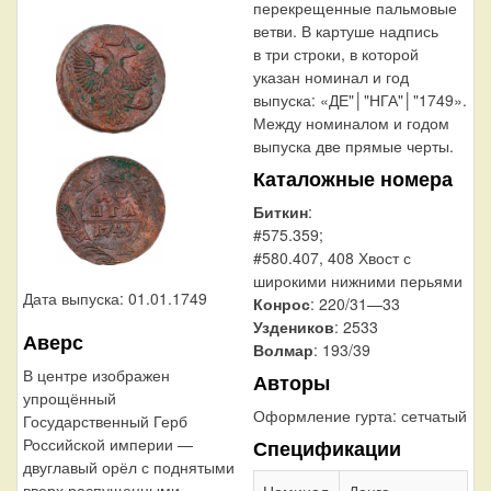
перекрещенные пальмовые
ветви. В картуше надпись
в три строки, в которой
указан номинал и год
выпуска: «ДЕ"│"НГА"│"1749».
Между номиналом и годом
выпуска две прямые черты.
Каталожные номера
Биткин
:
#575.359;
#580.407, 408 Хвост с
широкими нижними перьями
Дата выпуска: 01.01.1749
Конрос
: 220/31—33
Уздеников
: 2533
Аверс
Волмар
: 193/39
В центре изображен
Авторы
упрощённый
Оформление гурта:
сетчатый
Государственный Герб
Российской империи —
Спецификации
двуглавый орёл с поднятыми
вверх распущенными
Номинал
Денга