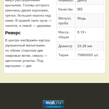
крыльями. Головы которого
Качество
MS
увенчаны двумя коронами,
третья, большая корона над
Металл,
Медь
ними. В правой лапе орла —
проба
скипетр, в левой — держава.
Реверс
Масса
8,19 г
общая
В центре изображён картуш
украшенный виньетками,
Диаметр
23-28 мм
по обеим сторонам две
Тираж
75860000 шт.
лавровые ветви, сверху —
цветочная розетка. Под
картушем — две