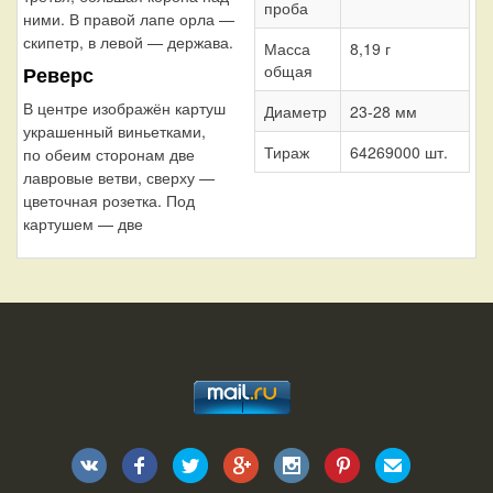
проба
ними. В правой лапе орла —
скипетр, в левой — держава.
Масса
8,19 г
общая
Реверс
В центре изображён картуш
Диаметр
23-28 мм
украшенный виньетками,
Тираж
64269000 шт.
по обеим сторонам две
лавровые ветви, сверху —
цветочная розетка. Под
картушем — две