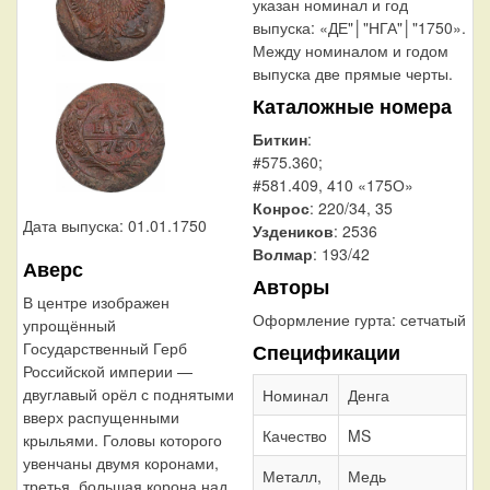
указан номинал и год
выпуска: «ДЕ"│"НГА"│"1750».
Между номиналом и годом
выпуска две прямые черты.
Каталожные номера
Биткин
:
#575.360;
#581.409, 410 «175О»
Конрос
: 220/34, 35
Дата выпуска: 01.01.1750
Уздеников
: 2536
Волмар
: 193/42
Аверс
Авторы
В центре изображен
Оформление гурта:
сетчатый
упрощённый
Государственный Герб
Спецификации
Российской империи —
двуглавый орёл с поднятыми
Номинал
Денга
вверх распущенными
Качество
MS
крыльями. Головы которого
увенчаны двумя коронами,
Металл,
Медь
третья, большая корона над