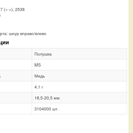
37 («·»), 2538
9
рта:
шнур вправо/влево
ции
Полушка
MS
а
Медь
4,1 г
18,5-20,5 мм
3104000 шт.