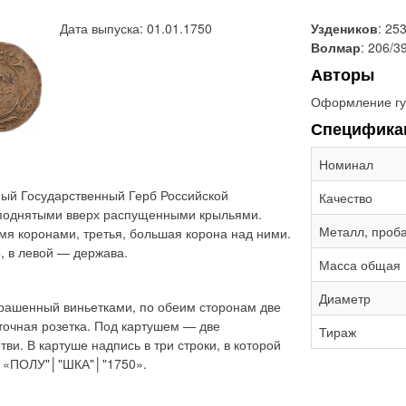
Дата выпуска: 01.01.1750
Уздеников
: 25
Волмар
: 206/3
Авторы
Оформление гу
Специфика
Номинал
ый Государственный Герб Российской
Качество
 поднятыми вверх распущенными крыльями.
Металл, проб
мя коронами, третья, большая корона над ними.
, в левой — держава.
Масса общая
Диаметр
крашенный виньетками, по обеим сторонам две
точная розетка. Под картушем — две
Тираж
и. В картуше надпись в три строки, в которой
а: «ПОЛУ"│"ШКА"│"1750».