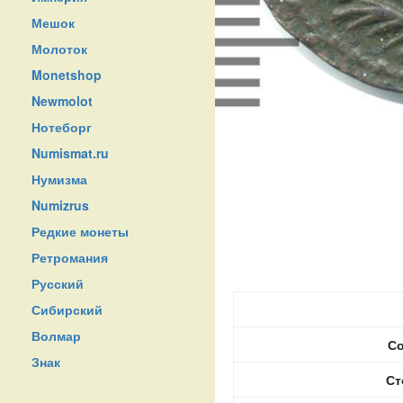
Мешок
Молоток
Monetshop
Newmolot
Нотеборг
Numismat.ru
Нумизма
Numizrus
Редкие монеты
Ретромания
Русский
Сибирский
Волмар
Со
Знак
Ст