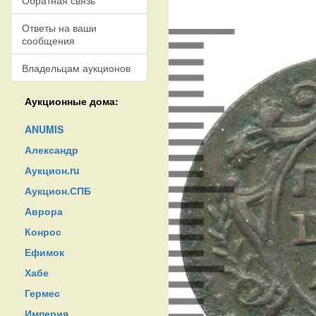
Обратная связь
Ответы на ваши
сообщения
Владельцам аукционов
Аукционные дома:
ANUMIS
Александр
Аукцион.ru
Аукцион.СПБ
Аврора
Конрос
Ефимок
Хабе
Гермес
Империя