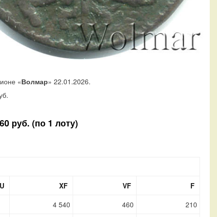
ционе «
Волмар
» 22.01.2026.
уб.
0 руб. (по 1 лоту)
U
XF
VF
F
4 540
460
210