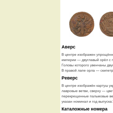
Аверс
В центре изображен упрощённ
империи — двуглавый орёл с
Головы которого увенчаны дву
В правой лапе орла — скипетр
Реверс
В центре изображён картуш у
лавровые ветви, сверху — цве
перекрещенные пальмовые ветв
указан номинал и год выпуск
Каталожные номера