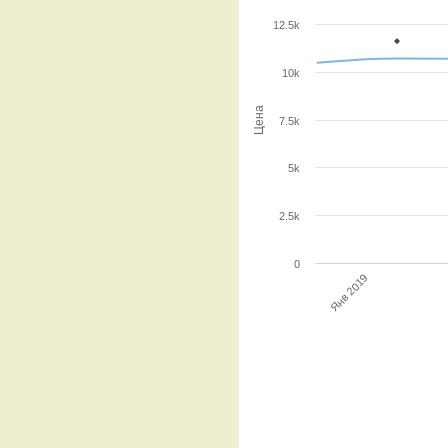
12.5k
10k
Цена
7.5k
5k
2.5k
0
Янв 2019