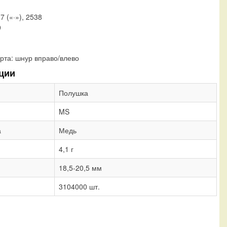
37 («·»), 2538
9
рта:
шнур вправо/влево
ции
Полушка
MS
а
Медь
4,1 г
18,5-20,5 мм
3104000 шт.