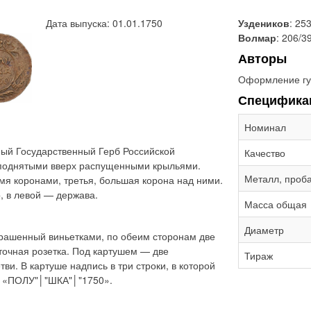
Дата выпуска: 01.01.1750
Уздеников
: 25
Волмар
: 206/3
Авторы
Оформление гу
Специфика
Номинал
ый Государственный Герб Российской
Качество
 поднятыми вверх распущенными крыльями.
Металл, проб
мя коронами, третья, большая корона над ними.
, в левой — держава.
Масса общая
Диаметр
крашенный виньетками, по обеим сторонам две
точная розетка. Под картушем — две
Тираж
и. В картуше надпись в три строки, в которой
а: «ПОЛУ"│"ШКА"│"1750».