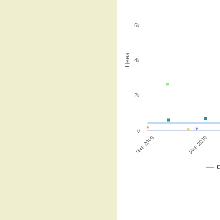
6k
Цена
4k
2k
0
Янв 2008
Янв 2010
С