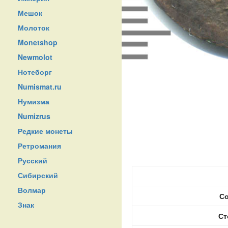
Мешок
Молоток
Monetshop
Newmolot
Нотеборг
Numismat.ru
Нумизма
Numizrus
Редкие монеты
Ретромания
Русский
Сибирский
Волмар
Со
Знак
Ст