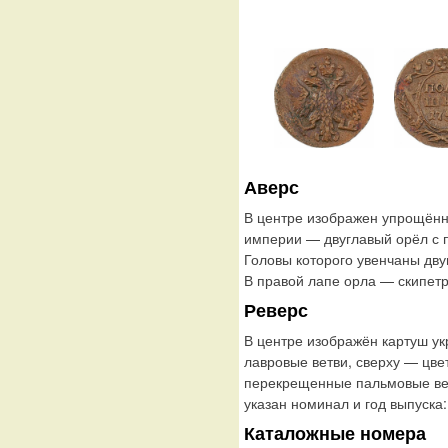
Аверс
В центре изображен упрощённ
империи — двуглавый орёл с
Головы которого увенчаны дву
В правой лапе орла — скипетр
Реверс
В центре изображён картуш у
лавровые ветви, сверху — цве
перекрещенные пальмовые ветв
указан номинал и год выпуск
Каталожные номера