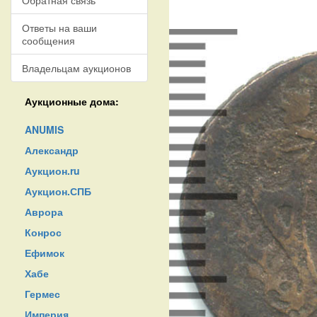
Обратная связь
Ответы на ваши
сообщения
Владельцам аукционов
Аукционные дома:
ANUMIS
Александр
Аукцион.ru
Аукцион.СПБ
Аврора
Конрос
Ефимок
Хабе
Гермес
Империя