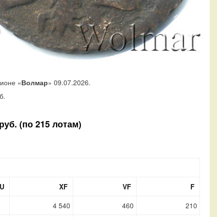
ционе «
Волмар
» 09.07.2026.
б.
уб. (по 215 лотам)
U
XF
VF
F
4 540
460
210