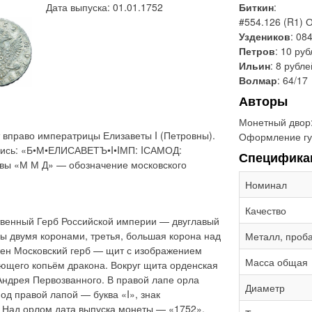
Дата выпуска: 01.01.1752
Биткин
:
#554.126 (R1) 
Уздеников
: 084
Петров
: 10 ру
Ильин
: 8 рубле
Волмар
: 64/17
Авторы
Монетный двор
 вправо императрицы Елизаветы I (Петровны).
Оформление гу
дпись: «Б•М•ЕЛИСАВЕТЪ•I•IМП: IСАМОД:
Специфика
вы «М М Д» — обозначение московского
Номинал
Качество
твенный Герб Российской империи — двуглавый
ны двумя коронами, третья, большая корона над
Металл, проб
жен Московский герб — щит с изображением
Масса общая
ющего копьём дракона. Вокруг щита орденская
Андрея Первозванного. В правой лапе орла
Диаметр
од правой лапой — буква «I», знак
 Над орлом дата выпуска монеты — «1752».