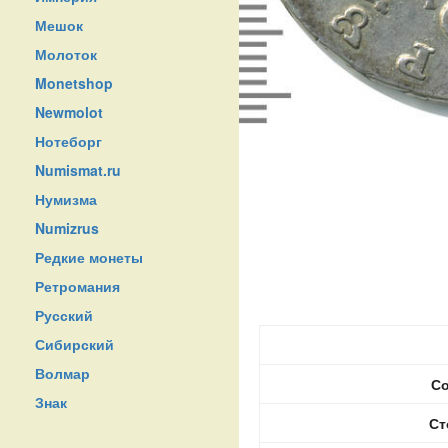
Мешок
Молоток
Monetshop
Newmolot
Нотеборг
Numismat.ru
Нумизма
Numizrus
Редкие монеты
Ретромания
Русский
Сибирский
Волмар
Со
Знак
Ст