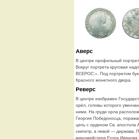
Аверс
В центре профильный портрет
Вокруг портрета круговая на
ВСЕРОС:». Под портретом бук
Красного монетного двора.
Реверс
В центре изображен Государс
орёл, головы которого увенча
ними. На груди орла располо
Георгия Победоносца, поража
цепь с орденом Св. апостола 
скипетр, в левой — держава. П
минцмейстера Егора Иванова.