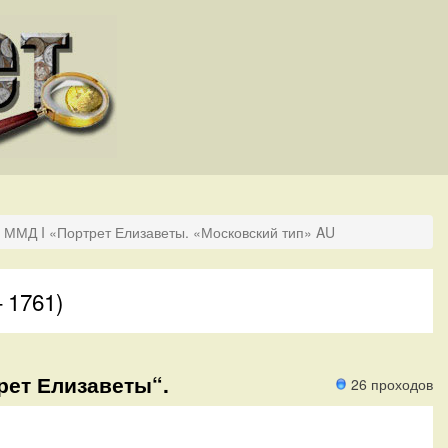
2 ММД I «Портрет Елизаветы. «Московский тип» AU
 1761)
рет Елизаветы“.
26 проходов