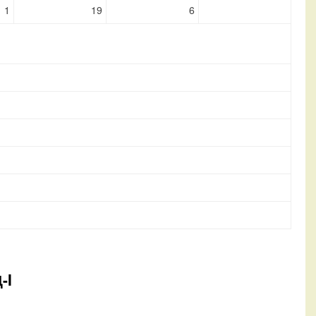
1
19
6
-I