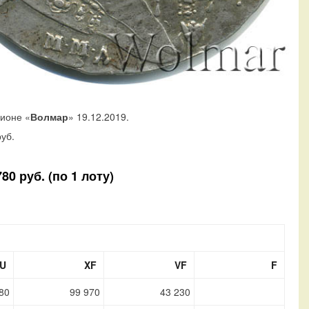
ционе «
Волмар
» 19.12.2019.
уб.
0 руб. (по 1 лоту)
U
XF
VF
F
80
99 970
43 230