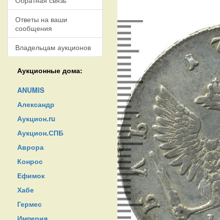
Обратная связь
Ответы на ваши
сообщения
Владельцам аукционов
Аукционные дома:
ANUMIS
Александр
Аукцион.ru
Аукцион.СПБ
Аврора
Конрос
Ефимок
Хабе
Гермес
Империя