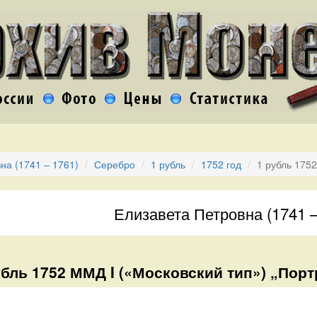
на (1741 – 1761)
Серебро
1 рубль
1752 год
1 рубль 175
Елизавета Петровна (1741 –
убль 1752 ММД I («Московский тип») „Порт