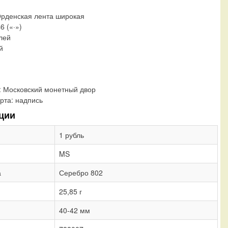
Орденская лента широкая
6 («·»)
блей
й
:
Московский монетный двор
рта:
надпись
ции
1 рубль
MS
а
Серебро 802
25,85 г
40-42 мм