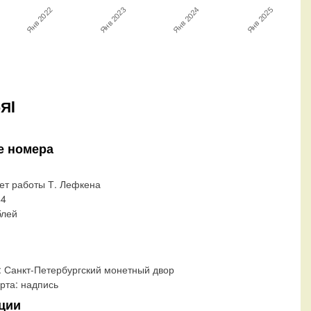
Янв 2022
Янв 2024
Янв 2025
Янв 2023
ЯI
е номера
ет работы Т. Лефкена
44
блей
:
Санкт-Петербургский монетный двор
рта:
надпись
ции