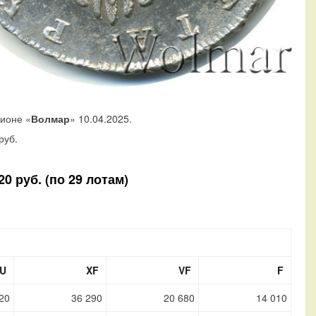
ционе «
Волмар
» 10.04.2025.
руб.
0 руб. (по 29 лотам)
U
XF
VF
F
20
36 290
20 680
14 010