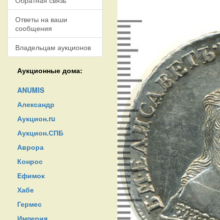
Обратная связь
Ответы на ваши
сообщения
Владельцам аукционов
Аукционные дома:
ANUMIS
Александр
Аукцион.ru
Аукцион.СПБ
Аврора
Конрос
Ефимок
Хабе
Гермес
Империя