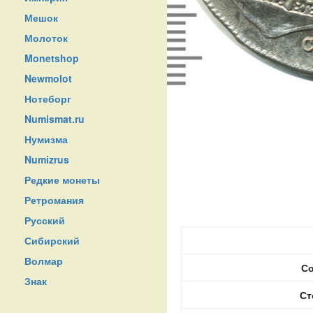
Мешок
Молоток
Monetshop
Newmolot
Нотеборг
Numismat.ru
Нумизма
Numizrus
Редкие монеты
Ретромания
Русский
Сибирский
Волмар
Со
Знак
Ст