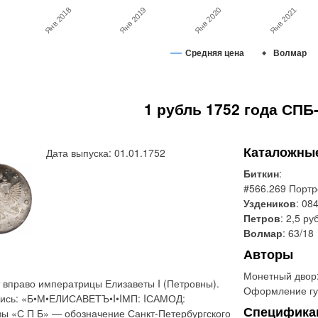
Янв 2018
Янв 2020
Янв 2021
Янв 2019
Средняя цена
Волмар
1 рубль 1752 года СПБ-
Каталожны
Дата выпуска: 01.01.1752
Биткин
:
#566.269 Портр
Уздеников
: 08
Петров
: 2,5 ру
Волмар
: 63/18
Авторы
Монетный двор
 вправо императрицы Елизаветы I (Петровны).
Оформление гу
дпись: «Б•М•ЕЛИСАВЕТЪ•I•IМП: IСАМОД:
Специфика
ы «С П Б» — обозначение Санкт-Петербургского