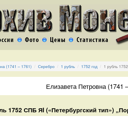
на (1741 – 1761)
Серебро
1 рубль
1752 год
1 рубль 175
Елизавета Петровна (1741 –
ль 1752 СПБ ЯI («Петербургский тип») „П