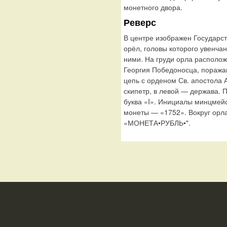
монетного двора.
Реверс
В центре изображен Государс
орёл, головы которого увенча
ними. На груди орла располо
Георгия Победоносца, поража
цепь с орденом Св. апостола 
скипетр, в левой — держава. 
буква «I». Инициалы минцмей
монеты — «1752». Вокруг орла
«МОНЕТА•РУБЛЬ•".