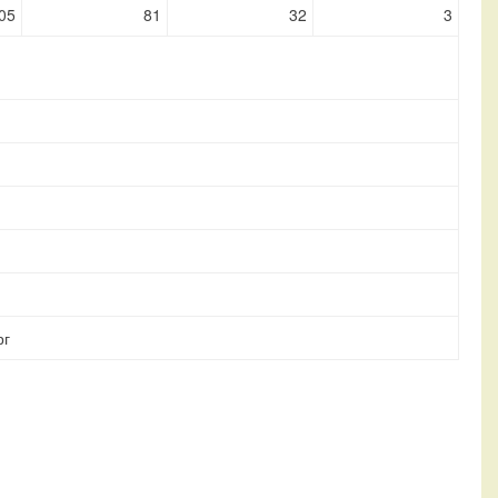
05
81
32
3
рг