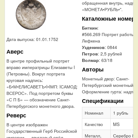
обращенная внутрь, надпи
«МОНЕТА•РУБЛЬ•".
Каталожные номера
Биткин
:
#566.269 Портрет работы Т
Дата выпуска: 01.01.1752
Лефкена
Уздеников
: 0844
Аверс
Петров
: 2,5 рублей
Волмар
: 63/18
В центре профильный портрет
вправо императрицы Елизаветы I
Авторы
(Петровны). Вокруг портрета
Монетный двор:
Санкт-
круговая надпись:
Петербургский монетный д
«Б•М•ЕЛИСАВЕТЪ•I•IМП: IСАМОД:
Оформление гурта:
надпис
ВСЕРОС». Под портретом буквы
«С П Б» — обозначение Санкт-
Спецификации
Петербургского монетного двора.
Номинал
1 рубль
Реверс
Качество
MS
В центре изображен
Государственный Герб Российской
Металл,
Серебро 80
империи — двуглавый орёл,