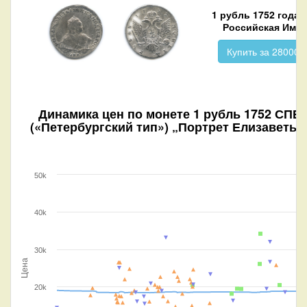
1 рубль 1752 года
Российская Имп
Купить за 28000 р
Динамика цен по монете
1 рубль 1752 СПБ 
(«Петербургский тип») „Портрет Елизаветы“
50k
40k
30k
Цена
20k