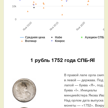
10k
0
Янв 2020
Янв 2015
Янв 2010
Янв 
Средняя цена
Habe
Аукцион СПБ
Волмар
Конрос
1 рубль 1752 года СПБ-ЯI
В правой лапе орла скипет
в левой — держава. Под п
лапой — буква «Я», под л
буква «I». Инициалы
минцмейстера Якова Ивано
Над орлом дата выпуска
монеты — «1752». Вокруг о