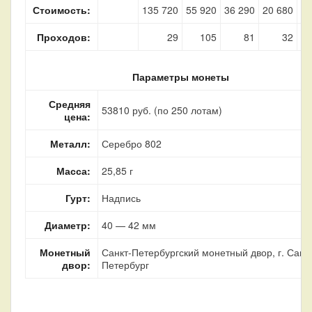
Стоимость:
135 720
55 920
36 290
20 680
14
Проходов:
29
105
81
32
Параметры монеты
Средняя
53810 руб. (по 250 лотам)
цена:
Металл:
Серебро 802
Масса:
25,85 г
Гурт:
Надпись
Диаметр:
40 — 42 мм
Монетный
Санкт-Петербургский монетный двор, г. Санкт
двор:
Петербург