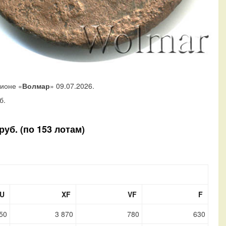
ционе «
Волмар
» 09.07.2026.
б.
уб. (по 153 лотам)
U
XF
VF
F
50
3 870
780
630