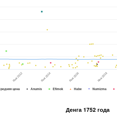
Янв 2018
Янв 2016
Янв 2014
Янв 2012
редняя цена
Anumis
Efimok
Habe
Numizma
Денга 1752 года