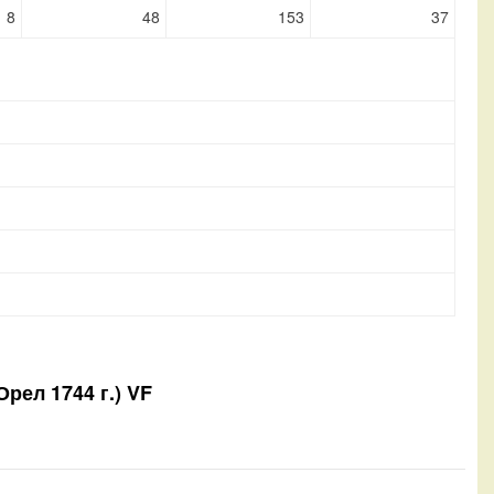
8
48
153
37
Орел 1744 г.) VF