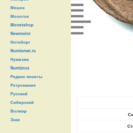
Мешок
Молоток
Monetshop
Newmolot
Нотеборг
Numismat.ru
Нумизма
Numizrus
Редкие монеты
Ретромания
Русский
Сибирский
Волмар
Со
Знак
Ст