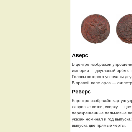
Аверс
В центре изображен упрощённ
империи — двуглавый орёл с
Головы которого увенчаны дву
В правой лапе орла — скипетр
Реверс
В центре изображён картуш у
лавровые ветви, сверху — цве
перекрещенные пальмовые ветв
указан номинал и год выпуска
выпуска две прямые черты.