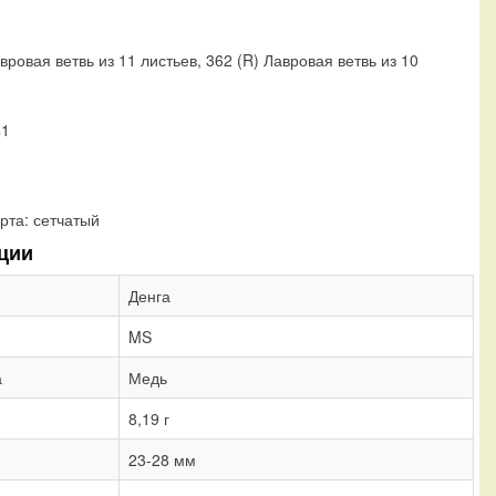
вровая ветвь из 11 листьев, 362 (R) Лавровая ветвь из 10
41
рта:
сетчатый
ции
Денга
MS
а
Медь
8,19 г
23-28 мм