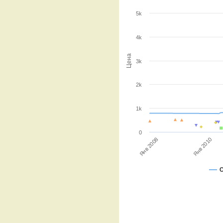
5k
4k
Цена
3k
2k
1k
0
Янв 2010
Янв 2008
С