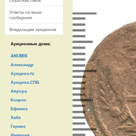
Обратная связь
Ответы на ваши
сообщения
Владельцам аукционов
Аукционные дома:
ANUMIS
Александр
Аукцион.ru
Аукцион.СПБ
Аврора
Конрос
Ефимок
Хабе
Гермес
Империя