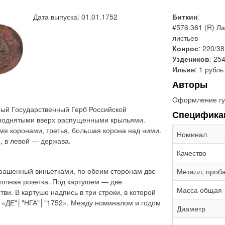
Дата выпуска: 01.01.1752
Биткин
:
#576.361 (R) Ла
листьев
Конрос
: 220/38
Уздеников
: 25
Ильин
: 1 рубль
Авторы
Оформление гу
ый Государственный Герб Российской
Специфика
 поднятыми вверх распущенными крыльями.
мя коронами, третья, большая корона над ними.
Номинал
, в левой — держава.
Качество
крашенный виньетками, по обеим сторонам две
Металл, проб
точная розетка. Под картушем — две
Масса общая
и. В картуше надпись в три строки, в которой
: «ДЕ"│"НГА"│"1752». Между номиналом и годом
Диаметр