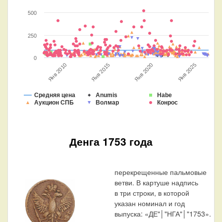
500
250
0
Янв 2025
Янв 2015
Янв 2020
Янв 2010
Средняя цена
Anumis
Habe
Аукцион СПБ
Волмар
Конрос
Денга 1753 года
перекрещенные пальмовые
ветви. В картуше надпись
в три строки, в которой
указан номинал и год
выпуска: «ДЕ"│"НГА"│"1753».