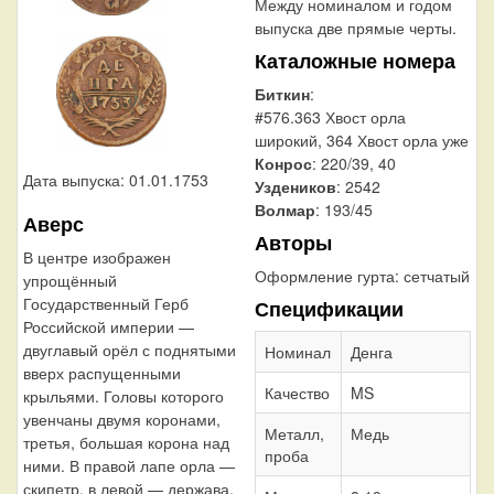
Между номиналом и годом
выпуска две прямые черты.
Каталожные номера
Биткин
:
#576.363 Хвост орла
широкий, 364 Хвост орла уже
Конрос
: 220/39, 40
Дата выпуска: 01.01.1753
Уздеников
: 2542
Волмар
: 193/45
Аверс
Авторы
В центре изображен
Оформление гурта:
сетчатый
упрощённый
Государственный Герб
Спецификации
Российской империи —
двуглавый орёл с поднятыми
Номинал
Денга
вверх распущенными
Качество
MS
крыльями. Головы которого
увенчаны двумя коронами,
Металл,
Медь
третья, большая корона над
проба
ними. В правой лапе орла —
скипетр, в левой — держава.