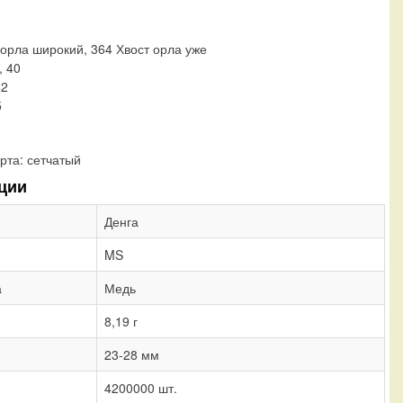
 орла широкий, 364 Хвост орла уже
, 40
42
5
рта:
сетчатый
ции
Денга
MS
а
Медь
8,19 г
23-28 мм
4200000 шт.