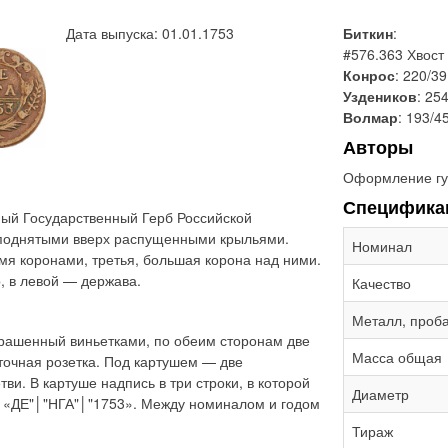
Дата выпуска: 01.01.1753
Биткин
:
#576.363 Хвост
Конрос
: 220/39
Уздеников
: 25
Волмар
: 193/4
Авторы
Оформление гу
Специфика
ый Государственный Герб Российской
 поднятыми вверх распущенными крыльями.
Номинал
мя коронами, третья, большая корона над ними.
, в левой — держава.
Качество
Металл, проб
крашенный виньетками, по обеим сторонам две
Масса общая
точная розетка. Под картушем — две
и. В картуше надпись в три строки, в которой
Диаметр
: «ДЕ"│"НГА"│"1753». Между номиналом и годом
Тираж