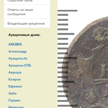
Обратная связь
Ответы на ваши
сообщения
Владельцам аукционов
Аукционные дома:
ANUMIS
Александр
Аукцион.ru
Аукцион.СПБ
Аврора
Конрос
Ефимок
Хабе
Гермес
Империя