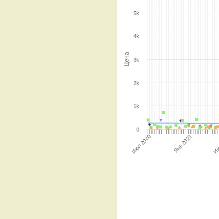
5k
4k
Цена
3k
2k
1k
0
Июл 2020
Янв 2021
Ию