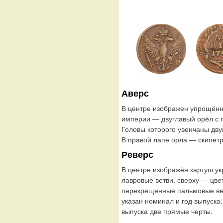
Аверс
В центре изображен упрощённ
империи — двуглавый орёл с
Головы которого увенчаны дву
В правой лапе орла — скипетр
Реверс
В центре изображён картуш у
лавровые ветви, сверху — цве
перекрещенные пальмовые ветв
указан номинал и год выпуска
выпуска две прямые черты.