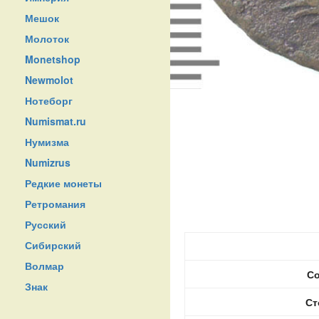
Мешок
Молоток
Monetshop
Newmolot
Нотеборг
Numismat.ru
Нумизма
Numizrus
Редкие монеты
Ретромания
Русский
Сибирский
Волмар
Со
Знак
Ст