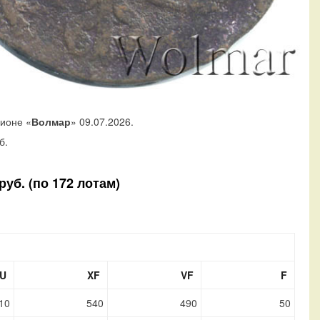
ционе «
Волмар
» 09.07.2026.
б.
уб. (по 172 лотам)
U
XF
VF
F
10
540
490
50