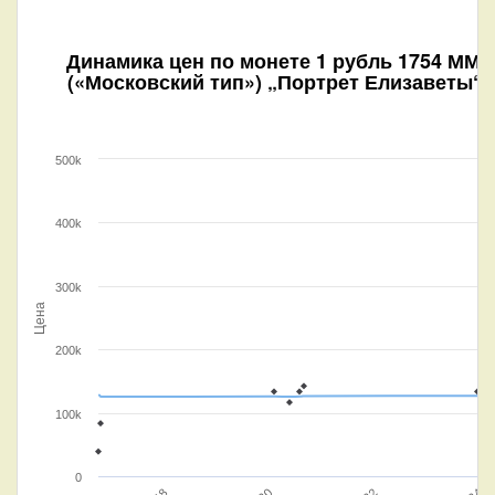
Динамика цен по монете
1 рубль 1754 ММД
(«Московский тип») „Портрет Елизаветы“
500k
400k
300k
Цена
200k
100k
0