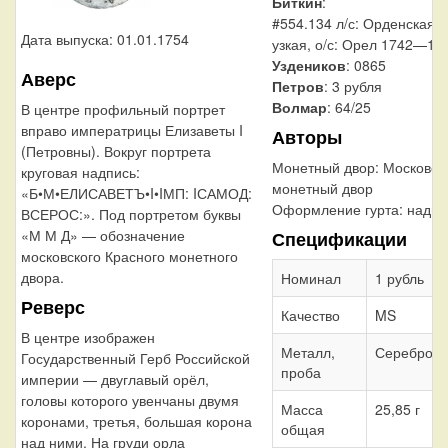
Биткин
:
#554.134 л/с: Орденская 
Дата выпуска: 01.01.1754
узкая, о/с: Орел 1742—17
Уздеников
: 0865
Аверс
Петров
: 3 рубля
Волмар
: 64/25
В центре профильный портрет
вправо императрицы Елизаветы I
Авторы
(Петровны). Вокруг портрета
Монетный двор:
Московск
круговая надпись:
монетный двор
«Б•М•ЕЛИСАВЕТЪ•I•IМП: IСАМОД:
Оформление гурта:
надпи
ВСЕРОС:». Под портретом буквы
«М М Д» — обозначение
Спецификации
московского Красного монетного
двора.
Номинал
1 рубль
Реверс
Качество
MS
В центре изображен
Металл,
Серебро 8
Государственный Герб Российской
проба
империи — двуглавый орёл,
головы которого увенчаны двумя
Масса
25,85 г
коронами, третья, большая корона
общая
над ними. На груди орла