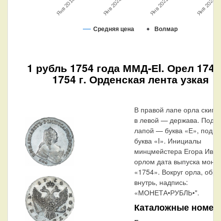
Янв 2024
Янв 2018
Янв 2022
Янв 2020
Средняя цена
Волмар
1 рубль 1754 года ММД-ЕI. Орел 174
1754 г. Орденская лента узкая
В правой лапе орла скипе
в левой — держава. Под п
лапой — буква «Е», под л
буква «I». Инициалы
минцмейстера Егора Иван
орлом дата выпуска моне
«1754». Вокруг орла, обр
внутрь, надпись:
«МОНЕТА•РУБЛЬ•".
Каталожные номер