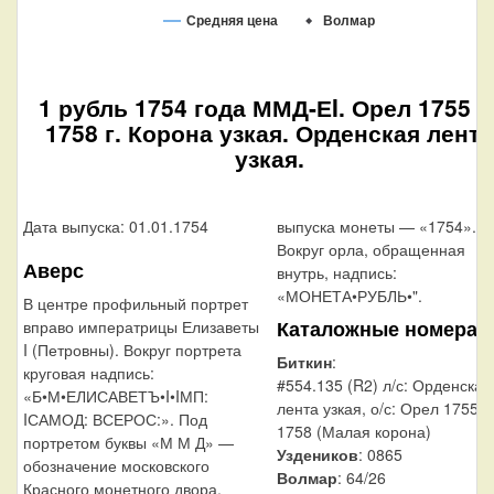
Средняя цена
Волмар
1 рубль 1754 года ММД-ЕI. Орел 1755 
1758 г. Корона узкая. Орденская лента
узкая.
Дата выпуска: 01.01.1754
выпуска монеты — «1754».
Вокруг орла, обращенная
Аверс
внутрь, надпись:
«МОНЕТА•РУБЛЬ•".
В центре профильный портрет
Каталожные номера
вправо императрицы Елизаветы
I (Петровны). Вокруг портрета
Биткин
:
круговая надпись:
#554.135 (R2) л/с: Орденская
«Б•М•ЕЛИСАВЕТЪ•I•IМП:
лента узкая, о/с: Орел 1755—
IСАМОД: ВСЕРОС:». Под
1758 (Малая корона)
портретом буквы «М М Д» —
Уздеников
: 0865
обозначение московского
Волмар
: 64/26
Красного монетного двора.