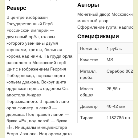
Авторы
Реверс
Монетный двор:
Московский
В центре изображен
монетный двор
Государственный Герб
Оформление гурта:
надпись
Российской империи —
Спецификации
двуглавый орёл, головы
которого увенчаны двумя
Номинал
1 рубль
коронами, третья, большая
корона над ними. На груди орла
Качество
MS
расположен Московский герб —
щит с изображением Георгия
Металл,
Серебро 802
Победоносца, поражающего
проба
копьём дракона. Вокруг щита
орденская цепь с орденом Св.
Масса
25,85 г
апостола Андрея
общая
Первозванного. В правой лапе
Диаметр
40-42 мм
орла скипетр, в левой —
держава. Под правой лапой —
Тираж
1182785 шт.
буква «Е», под левой — буква
«I». Инициалы минцмейстера
Егора Иванова. Над орлом дата