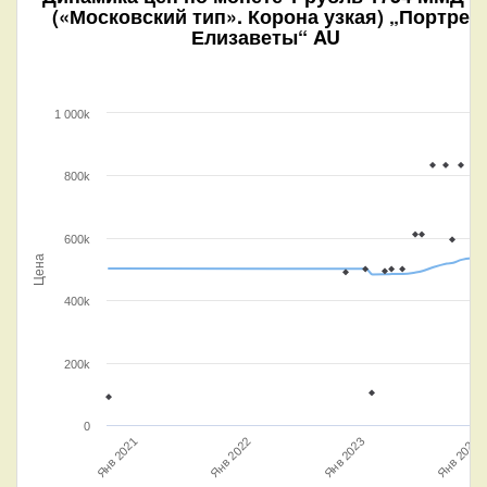
(«Московский тип». Корона узкая) „Портрет
Елизаветы“ AU
1 000k
800k
600k
Цена
400k
200k
0
Янв 2021
Янв 2024
Янв 2023
Янв 2022