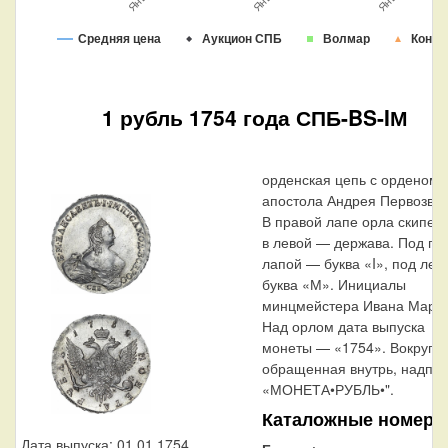
Средняя цена
Аукцион СПБ
Волмар
Конро
1 рубль 1754 года СПБ-BS-IМ
орденская цепь с орденом 
апостола Андрея Первозван
В правой лапе орла скипетр
в левой — держава. Под пр
лапой — буква «I», под ле
буква «М». Инициалы
минцмейстера Ивана Марко
Над орлом дата выпуска
монеты — «1754». Вокруг о
обращенная внутрь, надпис
«МОНЕТА•РУБЛЬ•".
Каталожные номера
Дата выпуска: 01.01.1754