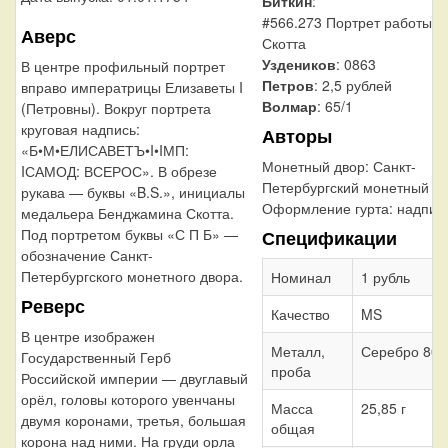
Биткин
:
#566.273 Портрет работы Б
Аверс
Скотта
Уздеников
: 0863
В центре профильный портрет
Петров
: 2,5 рублей
вправо императрицы Елизаветы I
Волмар
: 65/1
(Петровны). Вокруг портрета
круговая надпись:
Авторы
«Б•М•ЕЛИСАВЕТЪ•I•IМП:
Монетный двор:
Санкт-
IСАМОД: ВСЕРОС». В обрезе
Петербургский монетный д
рукава — буквы «B.S.», инициалы
Оформление гурта:
надпис
медальера Бенджамина Скотта.
Под портретом буквы «С П Б» —
Спецификации
обозначение Санкт-
Петербургского монетного двора.
Номинал
1 рубль
Реверс
Качество
MS
В центре изображен
Металл,
Серебро 802
Государственный Герб
проба
Российской империи — двуглавый
орёл, головы которого увенчаны
Масса
25,85 г
двумя коронами, третья, большая
общая
корона над ними. На груди орла