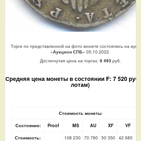
Торги по представленной на фото монете состоялись на аукц
«
Аукцион СПБ
» 05.10.2022.
Достигнутая цена на торгах:
8 493
руб.
Средняя цена монеты в состоянии F: 7 520 руб. 
лотам)
Стоимость монеты
Состояние:
Proof
MS
AU
XF
VF
Стоимость:
108 230
70 780
50 350
42 680
7 