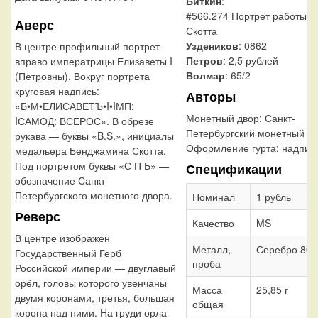
Биткин
:
#566.274 Портрет работы Б
Аверс
Скотта
Уздеников
: 0862
В центре профильный портрет
Петров
: 2,5 рублей
вправо императрицы Елизаветы I
Волмар
: 65/2
(Петровны). Вокруг портрета
круговая надпись:
Авторы
«Б•М•ЕЛИСАВЕТЪ•I•IМП:
Монетный двор:
Санкт-
IСАМОД: ВСЕРОС». В обрезе
Петербургский монетный д
рукава — буквы «B.S.», инициалы
Оформление гурта:
надпис
медальера Бенджамина Скотта.
Под портретом буквы «С П Б» —
Спецификации
обозначение Санкт-
Петербургского монетного двора.
Номинал
1 рубль
Реверс
Качество
MS
В центре изображен
Металл,
Серебро 802
Государственный Герб
проба
Российской империи — двуглавый
орёл, головы которого увенчаны
Масса
25,85 г
двумя коронами, третья, большая
общая
корона над ними. На груди орла