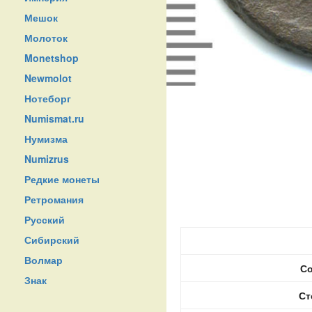
Мешок
Молоток
Monetshop
Newmolot
Нотеборг
Numismat.ru
Нумизма
Numizrus
Редкие монеты
Ретромания
Русский
Сибирский
Волмар
Со
Знак
Ст