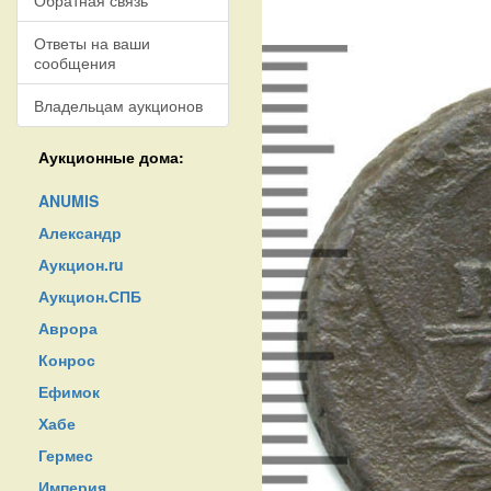
Обратная связь
Ответы на ваши
сообщения
Владельцам аукционов
Аукционные дома:
ANUMIS
Александр
Аукцион.ru
Аукцион.СПБ
Аврора
Конрос
Ефимок
Хабе
Гермес
Империя