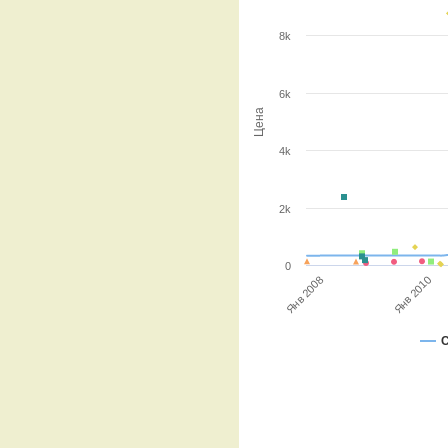
8k
6k
Цена
4k
2k
0
Янв 2008
Янв 2010
С