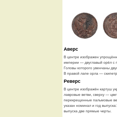
Аверс
В центре изображен упрощённ
империи — двуглавый орёл с
Головы которого увенчаны дву
В правой лапе орла — скипетр
Реверс
В центре изображён картуш у
лавровые ветви, сверху — цве
перекрещенные пальмовые ветв
указан номинал и год выпуска
выпуска две прямые черты.