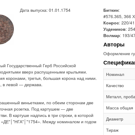
Дата выпуска: 01.01.1754
Биткин
:
#576.365, 366 
Конрос
: 220/41
Уздеников
: 25
Волмар
: 193/4
Авторы
Оформление гу
Специфика
ый Государственный Герб Российской
 поднятыми вверх распущенными крыльями.
Номинал
мя коронами, третья, большая корона над ними.
, в левой — держава.
Качество
Металл, проб
крашенный виньетками, по обеим сторонам две
Масса общая
точная розетка. Под картушем — две
и. В картуше надпись в три строки, в которой
Диаметр
: «ДЕ"│"НГА"│"1754». Между номиналом и годом
Тираж