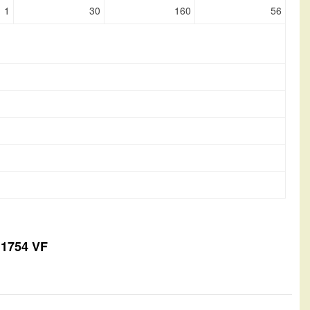
1
30
160
56
 1754 VF