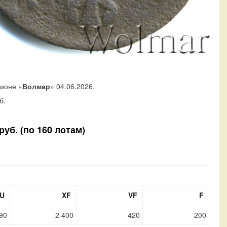
ционе «
Волмар
» 04.06.2026.
б.
уб. (по 160 лотам)
U
XF
VF
F
90
2 400
420
200