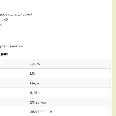
Хвост орла широкий
, , 42
43
7
рта:
сетчатый
ции
Денга
MS
а
Медь
8,19 г
23-28 мм
38320000 шт.