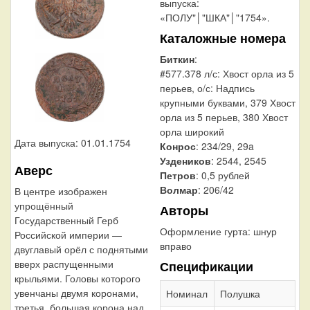
выпуска:
«ПОЛУ"│"ШКА"│"1754».
Каталожные номера
Биткин
:
#577.378 л/с: Хвост орла из 5
перьев, о/с: Надпись
крупными буквами, 379 Хвост
орла из 5 перьев, 380 Хвост
орла широкий
Дата выпуска: 01.01.1754
Конрос
: 234/29, 29a
Уздеников
: 2544, 2545
Аверс
Петров
: 0,5 рублей
Волмар
: 206/42
В центре изображен
упрощённый
Авторы
Государственный Герб
Оформление гурта:
шнур
Российской империи —
вправо
двуглавый орёл с поднятыми
вверх распущенными
Спецификации
крыльями. Головы которого
увенчаны двумя коронами,
Номинал
Полушка
третья, большая корона над