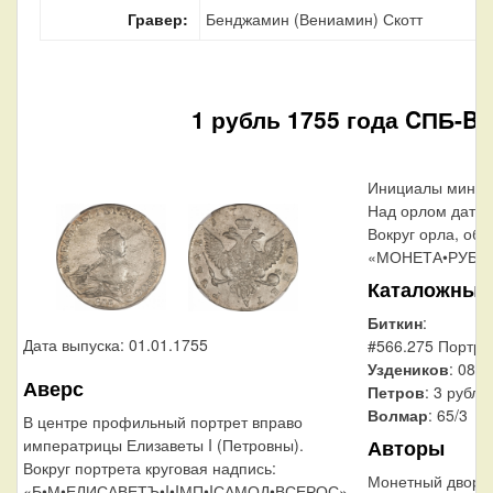
Гравер:
Бенджамин (Вениамин) Скотт
1 рубль 1755 года CПБ-BS
Инициалы минцм
Над орлом дата 
Вокруг орла, обр
«МОНЕТА•РУБЛЬ
Каталожные
Биткин
:
Дата выпуска: 01.01.1755
#566.275 Портрет
Уздеников
: 0874
Аверс
Петров
: 3 рубля
Волмар
: 65/3
В центре профильный портрет вправо
Авторы
императрицы Елизаветы I (Петровны).
Вокруг портрета круговая надпись:
Монетный двор:
«Б•М•ЕЛИСАВЕТЪ•I•IМП•IСАМОД•ВСЕРОС».