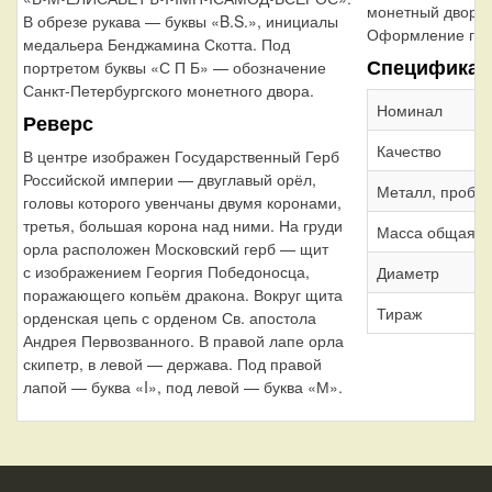
монетный двор
В обрезе рукава — буквы «B.S.», инициалы
Оформление гур
медальера Бенджамина Скотта. Под
Спецификац
портретом буквы «С П Б» — обозначение
Санкт-Петербургского монетного двора.
Номинал
Реверс
Качество
В центре изображен Государственный Герб
Российской империи — двуглавый орёл,
Металл, проба
головы которого увенчаны двумя коронами,
третья, большая корона над ними. На груди
Масса общая
орла расположен Московский герб — щит
с изображением Георгия Победоносца,
Диаметр
поражающего копьём дракона. Вокруг щита
Тираж
орденская цепь с орденом Св. апостола
Андрея Первозванного. В правой лапе орла
скипетр, в левой — держава. Под правой
лапой — буква «I», под левой — буква «М».