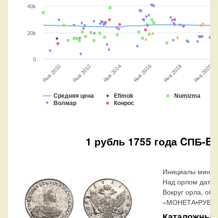
40k
20k
0
Янв 2016
Янв 2012
Янв 2018
Янв 2014
Янв 2010
Янв 2020
Средняя цена
Efimok
Numizma
Волмар
Конрос
1 рубль 1755 года CПБ-BS
Инициалы минцм
Над орлом дата 
Вокруг орла, обр
«МОНЕТА•РУБЛЬ
Каталожные