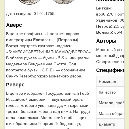
Биткин
:
Дата выпуска: 01.01.1755
#566.276 Портрет
Уздеников
: 0875
Аверс
Петров
: 2,5 руб
Волмар
: 65/4
В центре профильный портрет вправо
императрицы Елизаветы I (Петровны).
Авторы
Вокруг портрета круговая надпись:
Монетный двор:
«Б•М•ЕЛИСАВЕТЪ•I•IМП•IСАМОД•ВСЕРОС».
монетный двор
В обрезе рукава — буквы «B.S.», инициалы
Оформление гур
медальера Бенджамина Скотта. Под
Спецификац
портретом буквы «С П Б» — обозначение
Санкт-Петербургского монетного двора.
Номинал
Реверс
Качество
В центре изображен Государственный Герб
Российской империи — двуглавый орёл,
Металл, проба
головы которого увенчаны двумя коронами,
третья, большая корона над ними. На груди
Масса общая
орла расположен Московский герб — щит
с изображением Георгия Победоносца,
Диаметр