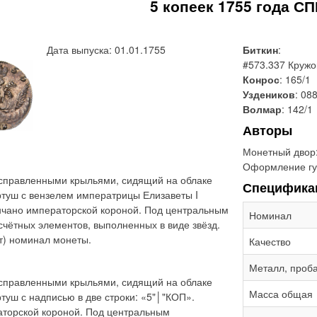
5 копеек 1755 года С
Дата выпуска: 01.01.1755
Биткин
:
#573.337 Круж
Конрос
: 165/1
Уздеников
: 088
Волмар
: 142/1
Авторы
Монетный двор
Оформление гу
асправленными крыльями, сидящий на облаке
Специфика
ртуш с вензелем императрицы Елизаветы I
нчано императорской короной. Под центральным
Номинал
чётных элементов, выполненных в виде звёзд.
т) номинал монеты.
Качество
Металл, проб
асправленными крыльями, сидящий на облаке
Масса общая
туш с надписью в две строки: «5"│"КОП».
торской короной. Под центральным