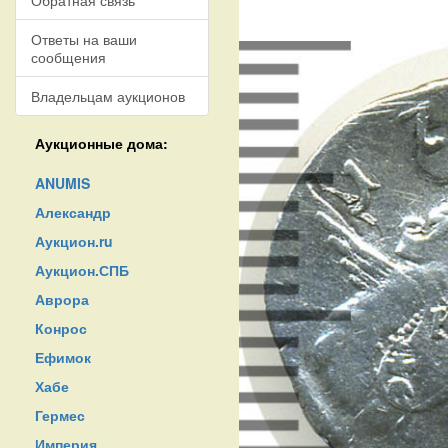
Обратная связь
Ответы на ваши
сообщения
Владельцам аукционов
Аукционные дома:
ANUMIS
Александр
Аукцион.ru
Аукцион.СПБ
Аврора
Конрос
Ефимок
Хабе
Гермес
Империя