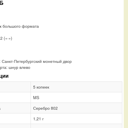
ПБ
ок большого формата
2 («·»)
:
Санкт-Петербургский монетный двор
рта:
шнур влево
ции
5 копеек
MS
а
Серебро 802
1,21 г