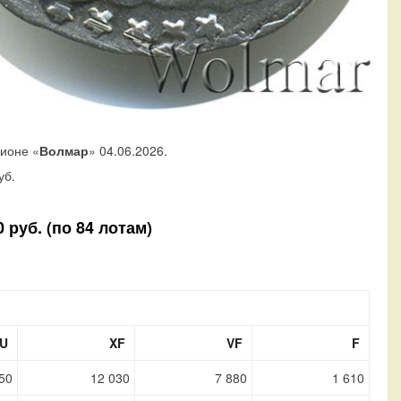
ционе «
Волмар
» 04.06.2026.
уб.
 руб. (по 84 лотам)
U
XF
VF
F
50
12 030
7 880
1 610