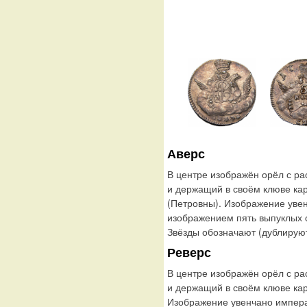
Аверс
В центре изображён орёл с р
и держащий в своём клюве ка
(Петровны). Изображение уве
изображением пять выпуклых с
Звёзды обозначают (дублирую
Реверс
В центре изображён орёл с р
и держащий в своём клюве кар
Изображение увенчано импера