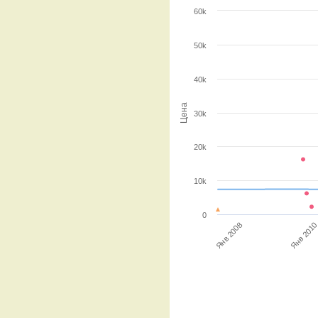
60k
50k
40k
Цена
30k
20k
10k
0
Янв 201
Янв 2008