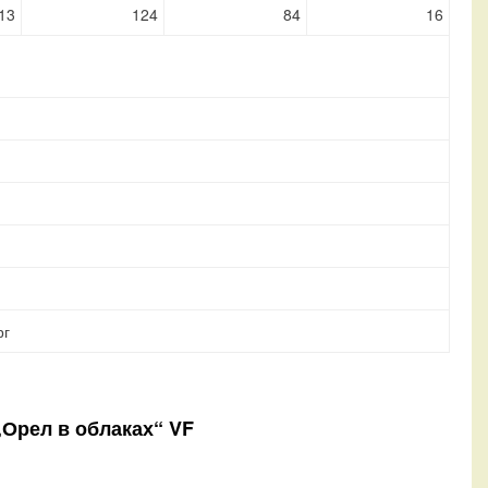
13
124
84
16
рг
„Орел в облаках“ VF