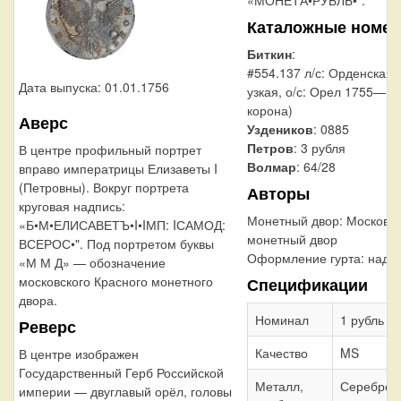
Каталожные номер
Биткин
:
#554.137 л/с: Орденская 
Дата выпуска: 01.01.1756
узкая, о/с: Орел 1755—1
корона)
Аверс
Уздеников
: 0885
Петров
: 3 рубля
В центре профильный портрет
Волмар
: 64/28
вправо императрицы Елизаветы I
(Петровны). Вокруг портрета
Авторы
круговая надпись:
Монетный двор:
Московс
«Б•М•ЕЛИСАВЕТЪ•I•IМП: IСАМОД:
монетный двор
ВСЕРОС•". Под портретом буквы
Оформление гурта:
надп
«М М Д» — обозначение
московского Красного монетного
Спецификации
двора.
Номинал
1 рубль
Реверс
Качество
MS
В центре изображен
Государственный Герб Российской
Металл,
Серебро 
империи — двуглавый орёл, головы