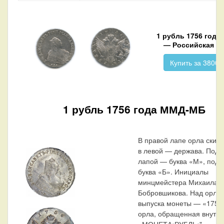
1 рубль 1756 год
— Российская И
Купить за 38000
1 рубль 1756 года ММД-МБ
В правой лапе орла скипе
в левой — держава. Под 
лапой — буква «М», под 
буква «Б». Инициалы
минцмейстера Михаила
Бобровшикова. Над орлом
выпуска монеты — «1756»
орла, обращенная внутрь,
«МОНЕТА•РУБЛЬ•".