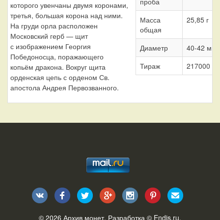
проба
которого увенчаны двумя коронами,
третья, большая корона над ними.
Масса
25,85 г
На груди орла расположен
общая
Московский герб — щит
с изображением Георгия
Диаметр
40-42 мм
Победоносца, поражающего
Тираж
217000 шт
копьём дракона. Вокруг щита
орденская цепь с орденом Св.
апостола Андрея Первозванного.
© 2026
Архив монет
. Разработка ©
Endis.ru
.