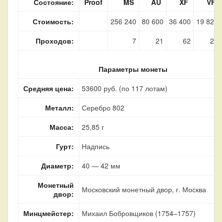
Состояние:
Proof
MS
AU
XF
VF
Стоимость:
256 240
80 600
36 400
19 820
Проходов:
7
21
62
26
Параметры монеты
Средняя цена:
53600 руб. (по 117 лотам)
Металл:
Серебро 802
Масса:
25,85 г
Гурт:
Надпись
Диаметр:
40 — 42 мм
Монетный
Московский монетный двор, г. Москва
двор:
Минцмейстер:
Михаил Бобровщиков (1754–1757)