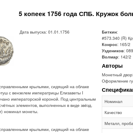
5 копеек 1756 года СПБ. Кружок бо
Дата выпуска: 01.01.1756
Биткин
:
#573.340 (R) К
Конрос
: 165/2
Уздеников
: 089
Волмар
: 142/2
Авторы
Монетный двор
Оформление гу
асправленными крыльями, сидящий на облаке
Специфика
ртуш с вензелем императрицы Елизаветы I
нчано императорской короной. Под центральным
Номинал
чётных элементов, выполненных в виде звёзд.
т) номинал монеты.
Качество
Металл, проб
асправленными крыльями, сидящий на облаке