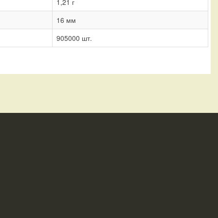
1,21 г
16 мм
905000 шт.