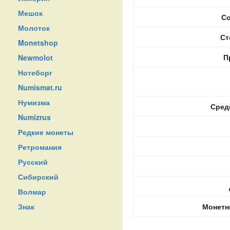
Мешок
Со
Молоток
Ст
Monetshop
П
Newmolot
Нотеборг
Numismat.ru
Нумизма
Сред
Numizrus
Редкие монеты
Ретромания
Русский
Сибирский
Волмар
Знак
Монетн