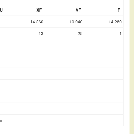
U
XF
VF
F
14 260
10 040
14 280
13
25
1
рг