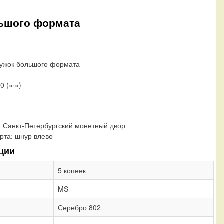
льшого формата
ружок большого формата
0 («·»)
:
Санкт-Петербургский монетный двор
рта:
шнур влево
ции
5 копеек
MS
а
Серебро 802