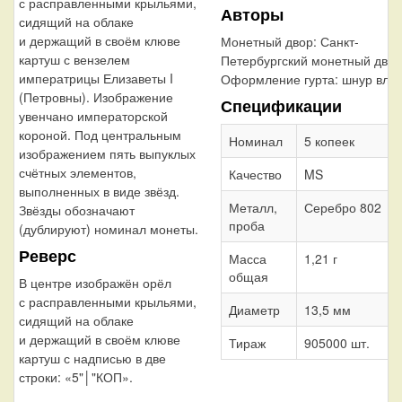
с расправленными крыльями,
Авторы
сидящий на облаке
и держащий в своём клюве
Монетный двор:
Санкт-
картуш с вензелем
Петербургский монетный двор
императрицы Елизаветы I
Оформление гурта:
шнур вле
(Петровны). Изображение
Спецификации
увенчано императорской
короной. Под центральным
Номинал
5 копеек
изображением пять выпуклых
счётных элементов,
Качество
MS
выполненных в виде звёзд.
Металл,
Серебро 802
Звёзды обозначают
проба
(дублируют) номинал монеты.
Реверс
Масса
1,21 г
общая
В центре изображён орёл
с расправленными крыльями,
Диаметр
13,5 мм
сидящий на облаке
и держащий в своём клюве
Тираж
905000 шт.
картуш с надписью в две
строки: «5"│"КОП».