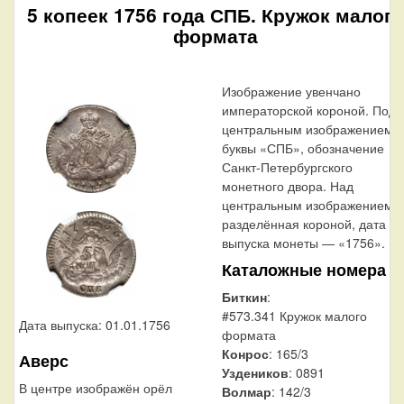
5 копеек 1756 года СПБ. Кружок малого
формата
Изображение увенчано
императорской короной. Под
центральным изображением 
буквы «СПБ», обозначение
Санкт-Петербургского
монетного двора. Над
центральным изображением,
разделённая короной, дата
выпуска монеты — «1756».
Каталожные номера
Биткин
:
#573.341 Кружок малого
Дата выпуска: 01.01.1756
формата
Конрос
: 165/3
Аверс
Уздеников
: 0891
В центре изображён орёл
Волмар
: 142/3