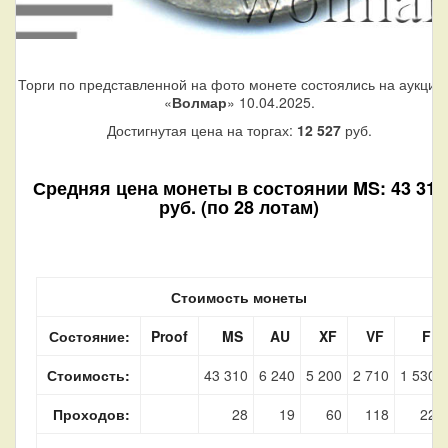
Торги по представленной на фото монете состоялись на аукцио
«
Волмар
» 10.04.2025.
Достигнутая цена на торгах:
12 527
руб.
Средняя цена монеты в состоянии MS: 43 310
руб. (по 28 лотам)
Стоимость монеты
Состояние:
Proof
MS
AU
XF
VF
F
Стоимость:
43 310
6 240
5 200
2 710
1 530
Проходов:
28
19
60
118
22