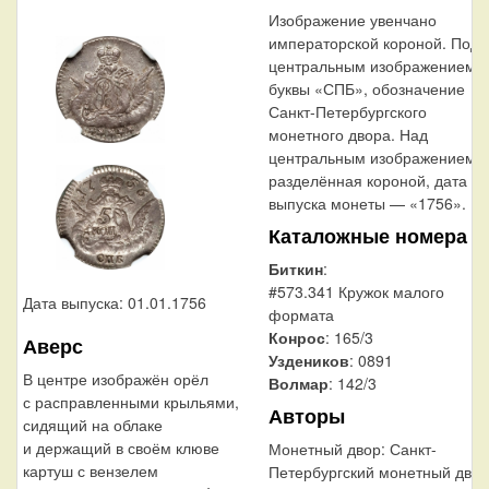
Изображение увенчано
императорской короной. Под
центральным изображением 
буквы «СПБ», обозначение
Санкт-Петербургского
монетного двора. Над
центральным изображением,
разделённая короной, дата
выпуска монеты — «1756».
Каталожные номера
Биткин
:
#573.341 Кружок малого
Дата выпуска: 01.01.1756
формата
Конрос
: 165/3
Аверс
Уздеников
: 0891
В центре изображён орёл
Волмар
: 142/3
с расправленными крыльями,
Авторы
сидящий на облаке
и держащий в своём клюве
Монетный двор:
Санкт-
картуш с вензелем
Петербургский монетный двор