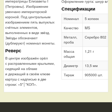
императрицы Елизаветы I
Оформление гурта:
шнур вле
(Петровны). Изображение
Спецификации
увенчано императорской
короной. Под центральным
Номинал
5 копеек
изображением пять выпуклых
счётных элементов,
Качество
MS
выполненных в виде звёзд.
Металл,
Серебро 802
Звёзды обозначают
проба
(дублируют) номинал монеты.
Реверс
Масса
1,21 г
общая
В центре изображён орёл
с расправленными крыльями,
Диаметр
13,5 мм
сидящий на облаке
и держащий в своём клюве
Тираж
905000 шт.
картуш с надписью в две
строки: «5"│"КОП».