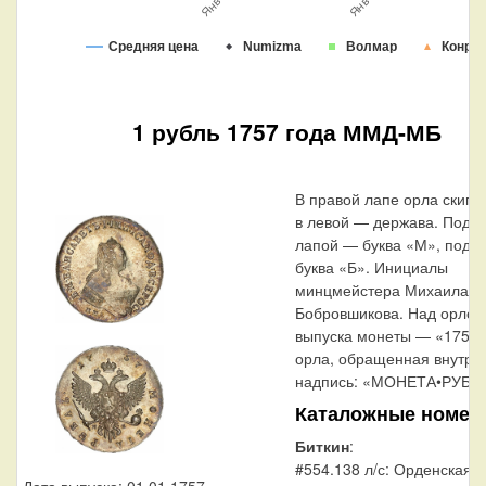
Средняя цена
Numizma
Волмар
Конро
1 рубль 1757 года ММД-МБ
В правой лапе орла скипе
в левой — держава. Под п
лапой — буква «М», под 
буква «Б». Инициалы
минцмейстера Михаила
Бобровшикова. Над орлом
выпуска монеты — «1757»
орла, обращенная внутрь,
надпись: «МОНЕТА•РУБЛЬ
Каталожные номер
Биткин
:
#554.138 л/с: Орденская 