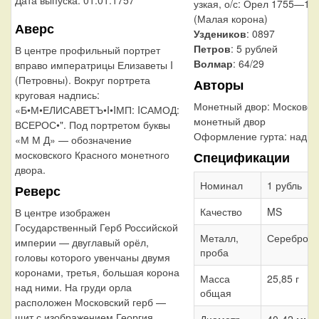
Дата выпуска: 01.01.1757
узкая, о/с: Орел 1755—17
(Малая корона)
Аверс
Уздеников
: 0897
Петров
: 5 рублей
В центре профильный портрет
Волмар
: 64/29
вправо императрицы Елизаветы I
(Петровны). Вокруг портрета
Авторы
круговая надпись:
Монетный двор:
Московск
«Б•М•ЕЛИСАВЕТЪ•I•IМП: IСАМОД:
монетный двор
ВСЕРОС•". Под портретом буквы
Оформление гурта:
надпи
«М М Д» — обозначение
московского Красного монетного
Спецификации
двора.
Номинал
1 рубль
Реверс
Качество
MS
В центре изображен
Государственный Герб Российской
Металл,
Серебро 8
империи — двуглавый орёл,
проба
головы которого увенчаны двумя
коронами, третья, большая корона
Масса
25,85 г
над ними. На груди орла
общая
расположен Московский герб —
щит с изображением Георгия