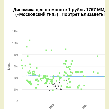
Динамика цен по монете
1 рубль 1757 ММД
(«Московский тип») „Портрет Елизаветы“ 
120k
100k
80k
Цена
60k
40k
20k
0
Янв 2020
Янв 2015