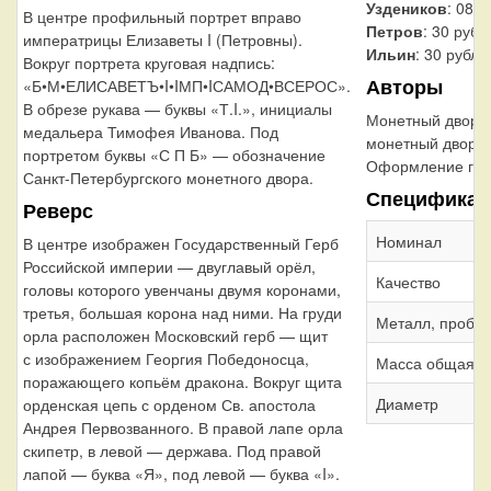
Уздеников
: 0894
В центре профильный портрет вправо
Петров
: 30 рубл
императрицы Елизаветы I (Петровны).
Ильин
: 30 рубле
Вокруг портрета круговая надпись:
Авторы
«Б•М•ЕЛИСАВЕТЪ•I•IМП•IСАМОД•ВСЕРОС».
В обрезе рукава — буквы «Т.I.», инициалы
Монетный двор:
медальера Тимофея Иванова. Под
монетный двор
портретом буквы «С П Б» — обозначение
Оформление гур
Санкт-Петербургского монетного двора.
Спецификац
Реверс
Номинал
В центре изображен Государственный Герб
Российской империи — двуглавый орёл,
Качество
головы которого увенчаны двумя коронами,
третья, большая корона над ними. На груди
Металл, проба
орла расположен Московский герб — щит
с изображением Георгия Победоносца,
Масса общая
поражающего копьём дракона. Вокруг щита
Диаметр
орденская цепь с орденом Св. апостола
Андрея Первозванного. В правой лапе орла
скипетр, в левой — держава. Под правой
лапой — буква «Я», под левой — буква «I».