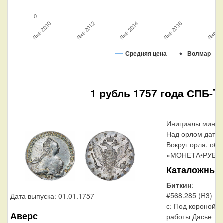
0
Янв 2016
Янв 2014
Янв 2012
Янв 20
Янв 2010
Средняя цена
Волмар
1 рубль 1757 года СПБ-TI
Инициалы минцм
Над орлом дата 
Вокруг орла, обр
«МОНЕТА•РУБЛЬ
Каталожные
Биткин
:
#568.285 (R3) По
Дата выпуска: 01.01.1757
с: Под короной н
Аверс
работы Дасье