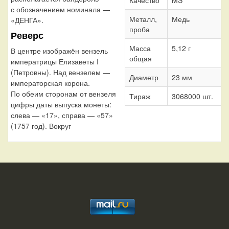
с обозначением номинала —
Металл,
Медь
«ДЕНГА».
проба
Реверс
Масса
5,12 г
В центре изображён вензель
общая
императрицы Елизаветы I
(Петровны). Над вензелем —
Диаметр
23 мм
императорская корона.
По обеим сторонам от вензеля
Тираж
3068000 шт.
цифры даты выпуска монеты:
слева — «17», справа — «57»
(1757 год). Вокруг