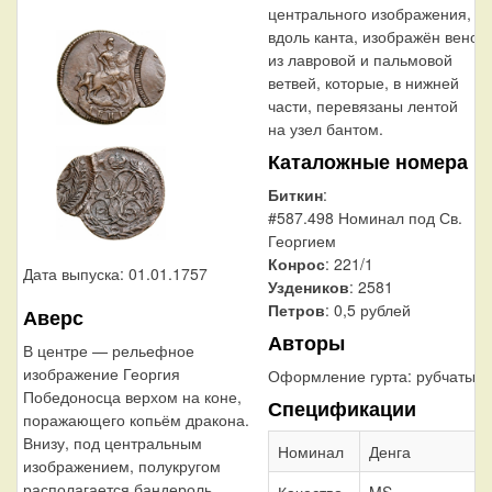
центрального изображения,
вдоль канта, изображён венок
из лавровой и пальмовой
ветвей, которые, в нижней
части, перевязаны лентой
на узел бантом.
Каталожные номера
Биткин
:
#587.498 Номинал под Св.
Георгием
Конрос
: 221/1
Дата выпуска: 01.01.1757
Уздеников
: 2581
Петров
: 0,5 рублей
Аверс
Авторы
В центре — рельефное
изображение Георгия
Оформление гурта:
рубчатый
Победоносца верхом на коне,
Спецификации
поражающего копьём дракона.
Внизу, под центральным
Номинал
Денга
изображением, полукругом
располагается бандероль
Качество
MS