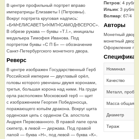
Петров
: 4 рубля
В центре профильный портрет вправо
Ильин
: 3 рубля
императрицы Елизаветы I (Петровны).
Волмар
: 67/4
Вокруг портрета круговая надпись:
Авторы
«Б•М•ЕЛИСАВЕТЪ•I•IМП•IСАМОД•ВСЕРОС».
В обрезе рукава — буквы «Т.I.», инициалы
Монетный двор:
медальера Тимофея Иванова. Под
монетный двор
портретом буквы «С П Б» — обозначение
Оформление гур
Санкт-Петербургского монетного двора.
Спецификац
Реверс
Номинал
В центре изображен Государственный Герб
Российской империи — двуглавый орёл,
Качество
головы которого увенчаны двумя коронами,
третья, большая корона над ними. На груди
Металл, проба
орла расположен Московский герб — щит
с изображением Георгия Победоносца,
Масса общая
поражающего копьём дракона. Вокруг щита
Диаметр
орденская цепь с орденом Св. апостола
Андрея Первозванного. В правой лапе орла
Тираж
скипетр, в левой — держава. Под правой
лапой — буква «Н», под левой — буква «К».