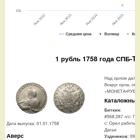
10k
Янв 2014
Я
Янв 2012
Янв 2013
Янв 2015
Средняя цена
Волмар
Кон
1 рубль 1758 года СПБ-TI
Над орлом дата 
Вокруг орла, обр
«МОНЕТА•РУБЛЬ
Каталожные
Биткин
:
#568.287 л/с: По
с: Орел работы 
Дата выпуска: 01.01.1758
Дасье
Аверс
Уздеников
: 0902