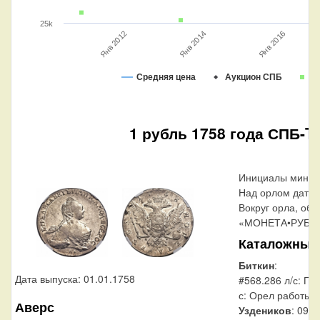
25k
Янв 2012
Янв 2014
Янв 2016
Средняя цена
Аукцион СПБ
В
1 рубль 1758 года СПБ-TI
Инициалы минцм
Над орлом дата 
Вокруг орла, обр
«МОНЕТА•РУБЛЬ
Каталожные
Биткин
:
Дата выпуска: 01.01.1758
#568.286 л/с: По
с: Орел работы 
Аверс
Уздеников
: 0901