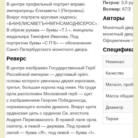
Петров
: 3,5 руб
В центре профильный портрет вправо
Волмар
: 67/2
императрицы Елизаветы I (Петровны).
Вокруг портрета круговая надпись:
Авторы
«Б•М•ЕЛИСАВЕТЪ•I•IМП•IСАМОД•ВСЕРОС».
Монетный двор:
В обрезе рукава — буквы «Т.I.», инициалы
монетный двор
медальера Тимофея Иванова. Под
Оформление гур
портретом буквы «С П Б» — обозначение
Спецификац
Санкт-Петербургского монетного двора.
Реверс
Номинал
В центре изображен Государственный Герб
Качество
Российской империи — двуглавый орёл,
головы которого увенчаны двумя коронами,
Металл, проба
третья, большая корона над ними. На груди
орла расположен Московский герб — щит
Масса общая
с изображением Георгия Победоносца,
поражающего копьём дракона. Вокруг щита
Диаметр
орденская цепь с орденом Св. апостола
Тираж
Андрея Первозванного. В правой лапе орла
скипетр, в левой — держава. Под правой
лапой — буква «Я», под левой — буква «I».