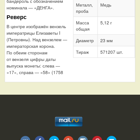
бандероль с обозначением
Металл,
Медь
номинала — «ДЕНГА».
проба
Реверс
Масса
5,12 г
В центре изображён вензель
общая
императрицы Елизаветы I
(Петровны). Над вензелем —
Диаметр
23 мм
императорская корона.
Тираж
571207 шт.
По обеим сторонам
от вензеля цифры даты
выпуска монеты: слева —
«17», справа — «58» (1758