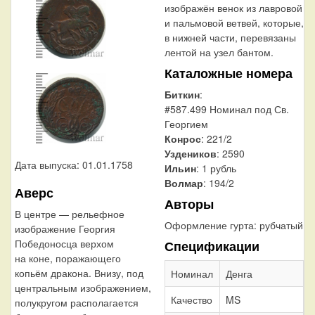
изображён венок из лавровой
и пальмовой ветвей, которые,
в нижней части, перевязаны
лентой на узел бантом.
Каталожные номера
Биткин
:
#587.499 Номинал под Св.
Георгием
Конрос
: 221/2
Уздеников
: 2590
Дата выпуска: 01.01.1758
Ильин
: 1 рубль
Волмар
: 194/2
Аверс
Авторы
В центре — рельефное
Оформление гурта:
рубчатый
изображение Георгия
Победоносца верхом
Спецификации
на коне, поражающего
копьём дракона. Внизу, под
Номинал
Денга
центральным изображением,
Качество
MS
полукругом располагается