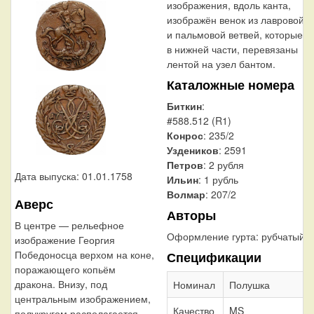
изображения, вдоль канта,
изображён венок из лавровой
и пальмовой ветвей, которые,
в нижней части, перевязаны
лентой на узел бантом.
Каталожные номера
Биткин
:
#588.512 (R1)
Конрос
: 235/2
Уздеников
: 2591
Петров
: 2 рубля
Дата выпуска: 01.01.1758
Ильин
: 1 рубль
Волмар
: 207/2
Аверс
Авторы
В центре — рельефное
Оформление гурта:
рубчатый
изображение Георгия
Победоносца верхом на коне,
Спецификации
поражающего копьём
дракона. Внизу, под
Номинал
Полушка
центральным изображением,
Качество
MS
полукругом располагается