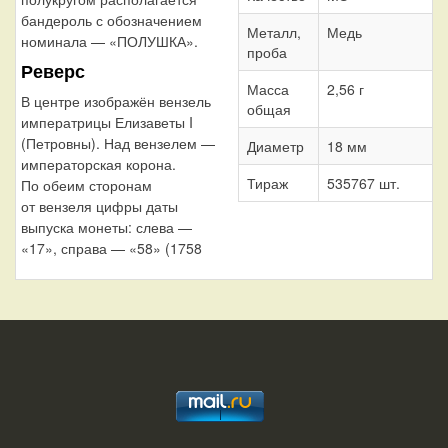
бандероль с обозначением
Металл,
Медь
номинала — «ПОЛУШКА».
проба
Реверс
Масса
2,56 г
В центре изображён вензель
общая
императрицы Елизаветы I
(Петровны). Над вензелем —
Диаметр
18 мм
императорская корона.
Тираж
535767 шт.
По обеим сторонам
от вензеля цифры даты
выпуска монеты: слева —
«17», справа — «58» (1758