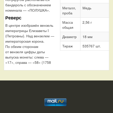
бандероль с обозначением
Металл,
Медь
номинала — «ПОЛУШКА».
проба
Реверс
Масса
2,56 г
В центре изображён вензель
общая
императрицы Елизаветы I
(Петровны). Над вензелем —
Диаметр
18 мм
императорская корона.
Тираж
535767 шт.
По обеим сторонам
от вензеля цифры даты
выпуска монеты: слева —
«17», справа — «58» (1758