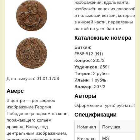
изображения, вдоль канта,
изображён венок из лавровой
и пальмовой ветвей, которые,
в нижней части, перевязаны
лентой на узел бантом.
Каталожные номера
Биткин
:
#588.512 (R1)
Конрос
: 235/2
Уздеников
: 2591
Петров
: 2 рубля
Дата выпуска: 01.01.1758
Ильин
: 1 рубль
Волмар
: 207/2
Аверс
Авторы
В центре — рельефное
Оформление гурта:
рубчатый
изображение Георгия
Победоносца верхом на коне,
Спецификации
поражающего копьём
дракона. Внизу, под
Номинал
Полушка
центральным изображением,
Качество
MS
полукругом располагается