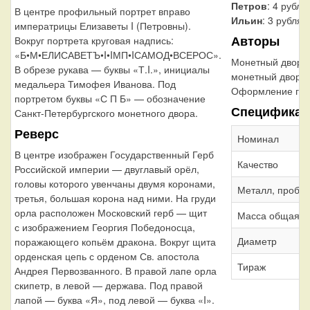
Петров
: 4 рубля
В центре профильный портрет вправо
Ильин
: 3 рубля
императрицы Елизаветы I (Петровны).
Авторы
Вокруг портрета круговая надпись:
«Б•М•ЕЛИСАВЕТЪ•I•IМП•IСАМОД•ВСЕРОС».
Монетный двор:
В обрезе рукава — буквы «Т.I.», инициалы
монетный двор
медальера Тимофея Иванова. Под
Оформление гур
портретом буквы «С П Б» — обозначение
Спецификац
Санкт-Петербургского монетного двора.
Реверс
Номинал
В центре изображен Государственный Герб
Качество
Российской империи — двуглавый орёл,
головы которого увенчаны двумя коронами,
Металл, проба
третья, большая корона над ними. На груди
орла расположен Московский герб — щит
Масса общая
с изображением Георгия Победоносца,
Диаметр
поражающего копьём дракона. Вокруг щита
орденская цепь с орденом Св. апостола
Тираж
Андрея Первозванного. В правой лапе орла
скипетр, в левой — держава. Под правой
лапой — буква «Я», под левой — буква «I».