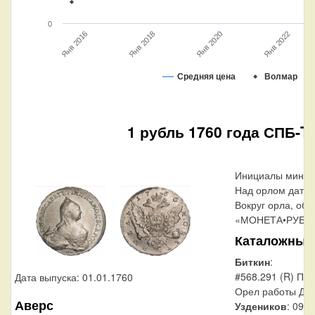
0
Янв 2022
Янв 2018
Янв 2020
Янв 2016
Средняя цена
Волмар
1 рубль 1760 года СПБ-TI
Инициалы минцм
Над орлом дата 
Вокруг орла, обр
«МОНЕТА•РУБЛЬ
Каталожные
Биткин
:
#568.291 (R) Пор
Дата выпуска: 01.01.1760
Орел работы Да
Аверс
Уздеников
: 0914