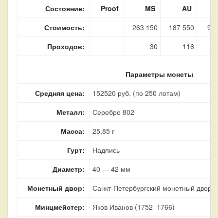
Состояние:
Proof
MS
AU
Стоимость:
263 150
187 550
94 
Проходов:
30
116
Параметры монеты
Средняя цена:
152520 руб. (по 250 лотам)
Металл:
Серебро 802
Масса:
25,85 г
Гурт:
Надпись
Диаметр:
40 — 42 мм
Монетный двор:
Санкт-Петербургский монетный двор, г
Минцмейстер:
Яков Иванов (1752–1766)