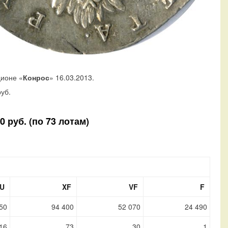
ционе «
Конрос
» 16.03.2013.
уб.
 руб. (по 73 лотам)
U
XF
VF
F
50
94 400
52 070
24 490
16
73
30
1