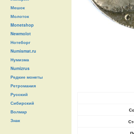
Мешок
Молоток
Monetshop
Newmolot
Нотеборг
Numismat.ru
Нумизма
Numizrus
Редкие монеты
Ретромания
Русский
Сибирский
Со
Волмар
Знак
Ст
П