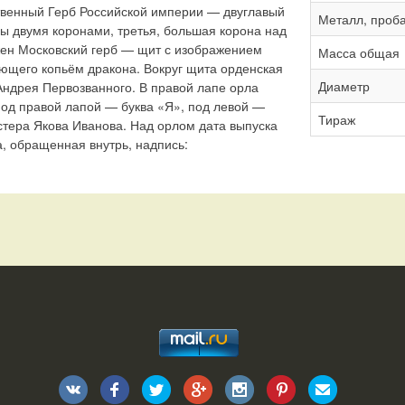
твенный Герб Российской империи — двуглавый
Металл, проб
ны двумя коронами, третья, большая корона над
жен Московский герб — щит с изображением
Масса общая
ющего копьём дракона. Вокруг щита орденская
Диаметр
Андрея Первозванного. В правой лапе орла
Под правой лапой — буква «Я», под левой —
Тираж
стера Якова Иванова. Над орлом дата выпуска
, обращенная внутрь, надпись: