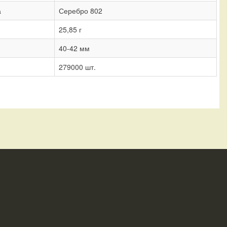
а
Серебро 802
25,85 г
40-42 мм
279000 шт.