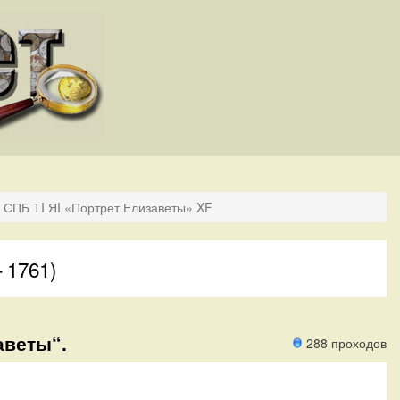
0 СПБ ТI ЯI «Портрет Елизаветы» XF
 1761)
аветы“.
288 проходов