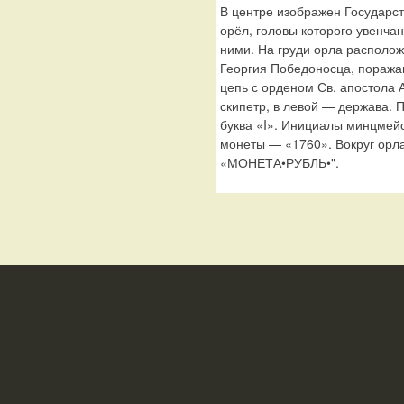
В центре изображен Государс
орёл, головы которого увенча
ними. На груди орла располо
Георгия Победоносца, поража
цепь с орденом Св. апостола 
скипетр, в левой — держава. 
буква «I». Инициалы минцмей
монеты — «1760». Вокруг орла
«МОНЕТА•РУБЛЬ•".