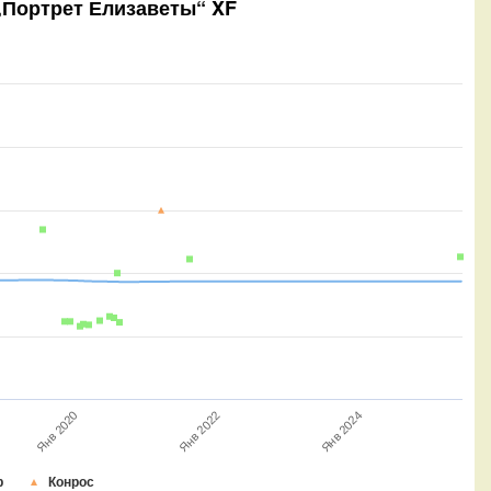
 „Портрет Елизаветы“ XF
Янв 2022
Янв 2020
Янв 2024
р
Конрос