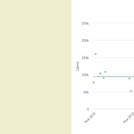
250k
200k
150k
Цена
100k
50k
0
Янв 2010
Янв 201