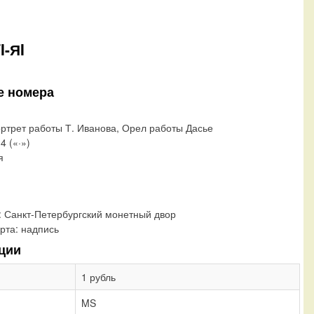
I-ЯI
е номера
ортрет работы Т. Иванова, Орел работы Дасье
4 («·»)
я
:
Санкт-Петербургский монетный двор
рта:
надпись
ции
1 рубль
MS