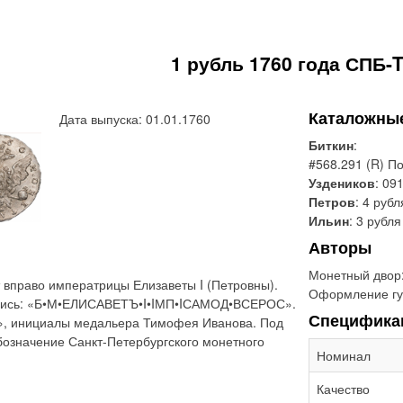
1 рубль 1760 года СПБ-T
Каталожны
Дата выпуска: 01.01.1760
Биткин
:
#568.291 (R) П
Уздеников
: 091
Петров
: 4 рубл
Ильин
: 3 рубля
Авторы
Монетный двор
 вправо императрицы Елизаветы I (Петровны).
Оформление гу
адпись: «Б•М•ЕЛИСАВЕТЪ•I•IМП•IСАМОД•ВСЕРОС».
Специфика
I.», инициалы медальера Тимофея Иванова. Под
бозначение Санкт-Петербургского монетного
Номинал
Качество