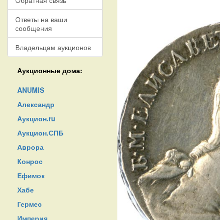
Обратная связь
Ответы на ваши
сообщения
Владельцам аукционов
Аукционные дома:
ANUMIS
Александр
Аукцион.ru
Аукцион.СПБ
Аврора
Конрос
Ефимок
Хабе
Гермес
Империя