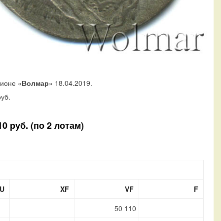
ционе «
Волмар
» 18.04.2019.
уб.
0 руб. (по 2 лотам)
U
XF
VF
F
50 110