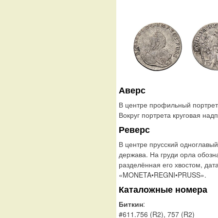
Аверс
В центре профильный портрет
Вокруг портрета круговая надп
Реверс
В центре прусский одноглавый
держава. На груди орла обоз
разделённая его хвостом, дат
«MONETA•REGNI•PRUSS».
Каталожные номера
Биткин
:
#611.756 (R2), 757 (R2)