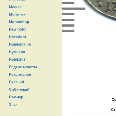
Мешок
Молоток
Monetshop
Newmolot
Нотеборг
Numismat.ru
Нумизма
Numizrus
Редкие монеты
Ретромания
Русский
Сибирский
Волмар
Со
Знак
Ст