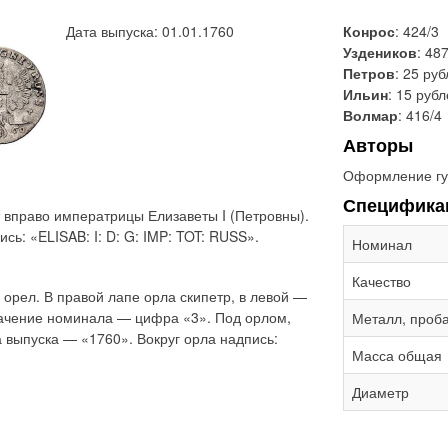
Дата выпуска: 01.01.1760
Конрос
: 424/3
Уздеников
: 48
Петров
: 25 ру
Ильин
: 15 руб
Волмар
: 416/4
Авторы
Оформление гу
Специфика
 вправо императрицы Елизаветы I (Петровны).
ись: «ELISAB: I: D: G: IMP: TOT: RUSS».
Номинал
Качество
 орел. В правой лапе орла скипетр, в левой —
начение номинала — цифра «3». Под орлом,
Металл, проб
а выпуска — «1760». Вокруг орла надпись:
Масса общая
Диаметр