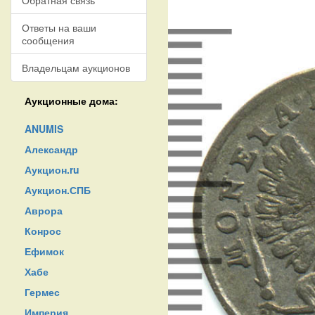
Обратная связь
Ответы на ваши
сообщения
Владельцам аукционов
Аукционные дома:
ANUMIS
Александр
Аукцион.ru
Аукцион.СПБ
Аврора
Конрос
Ефимок
Хабе
Гермес
Империя