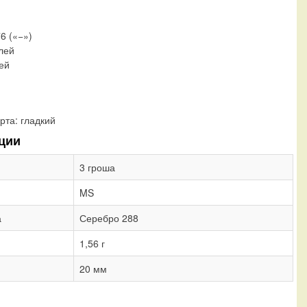
76 («−»)
блей
лей
рта:
гладкий
ции
3 гроша
MS
а
Серебро 288
1,56 г
20 мм