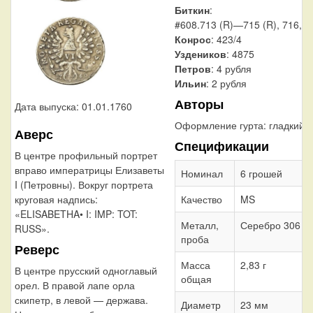
Биткин
:
#608.713 (R)—715 (R), 716, 7
Конрос
: 423/4
Уздеников
: 4875
Петров
: 4 рубля
Ильин
: 2 рубля
Авторы
Дата выпуска: 01.01.1760
Оформление гурта:
гладкий
Аверс
Спецификации
В центре профильный портрет
вправо императрицы Елизаветы
Номинал
6 грошей
I (Петровны). Вокруг портрета
Качество
MS
круговая надпись:
«ELISABETHA• I: IMP: TOT:
Металл,
Серебро 306
RUSS».
проба
Реверс
Масса
2,83 г
В центре прусский одноглавый
общая
орел. В правой лапе орла
скипетр, в левой — держава.
Диаметр
23 мм