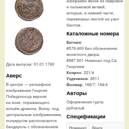
изображён венок из лавровой
и пальмовой ветвей,
которые, в нижней части,
перевязаны лентой на узел
бантом.
Каталожные номера
Биткин
:
#579.400 Без обозначения
монетного двора;
#587.501 Номинал под Св.
Дата выпуска: 01.01.1760
Георгием
Конрос
: 221/4
Аверс
Уздеников
: 2611
В центре — рельефное
Волмар
: 166/7; 194/4
изображение Георгия
Авторы
Победоносца верхом
Оформление гурта:
на коне, поражающего
рубчатый
копьём дракона. Внизу, под
центральным изображением,
Спецификации
полукругом располагается
бандероль с обозначением
Номинал
Денга