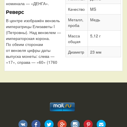
номинала — «ДЕНГА».
Качество
MS
Реверс
Металл,
Медь
В центре изображён вензель
проба
императрицы Елизаветы I
(Петровны). Над вензелем —
Масса
5,12 г
императорская корона.
общая
По обеим сторонам
от вензеля цифры даты
Диаметр
23 мм
выпуска монеты: слева —
«17», справа — «60» (1760