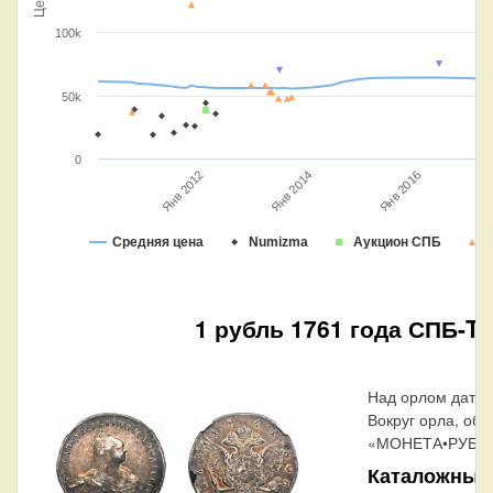
Цена
100k
50k
0
Янв 2016
Янв 2014
Я
Янв 2012
Средняя цена
Numizma
Аукцион СПБ
1 рубль 1761 года СПБ-TI
Над орлом дата 
Вокруг орла, обр
«МОНЕТА•РУБЛЬ
Каталожные