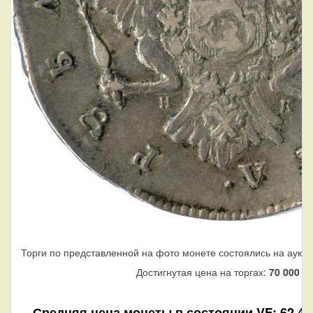
Торги по представленной на фото монете состоялись на аукци
Достигнутая цена на торгах:
70 000
ру
Средняя цена монеты в состоянии VF: 62 440