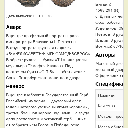
Биткин
:
#568.294 (R) Пор
Дата выпуска: 01.01.1761
с: Длинный локон
Орел работы Ив
Аверс
Уздеников
: 0920
Петров
: 6 рубле
В центре профильный портрет вправо
Ильин
: 3 рубля
императрицы Елизаветы I (Петровны).
Волмар
: 67/10
Вокруг портрета круговая надпись:
«Б•М•ЕЛИСАВЕТЪ•I•IМП•IСАМОД•ВСЕРОС».
Авторы
В обрезе рукава — буквы «Т.I.», инициалы
Монетный двор:
медальера Тимофея Иванова. Под
монетный двор
портретом буквы «С П Б» — обозначение
Оформление гур
Санкт-Петербургского монетного двора.
Спецификац
Реверс
В центре изображен Государственный Герб
Номинал
Российской империи — двуглавый орёл,
Качество
головы которого увенчаны двумя коронами,
третья, большая корона над ними. На груди
Металл, проба
орла расположен Московский герб — щит
с изображением Георгия Победоносца,
Масса общая